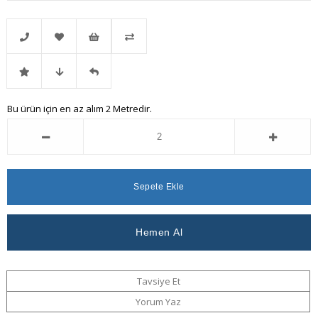
Telefonla
Favorilere
İstek
Karşılaştır
İndirimli
Fiyat
Gelince
Bu ürün için en az alım 2 Metredir.
Sipariş
Ekle
Listeme
Ürün
Düşünce
Haber
Ekle
Haber
Ver
Ver
Tavsiye Et
Yorum Yaz