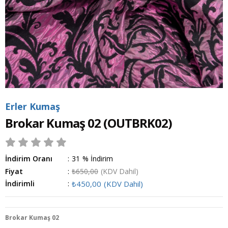
Erler Kumaş
Brokar Kumaş 02
(OUTBRK02)
İndirim Oranı
:
31
%
İndirim
Fiyat
:
₺650,00
(KDV Dahil)
İndirimli
:
₺450,00
(KDV Dahil)
Brokar Kumaş 02