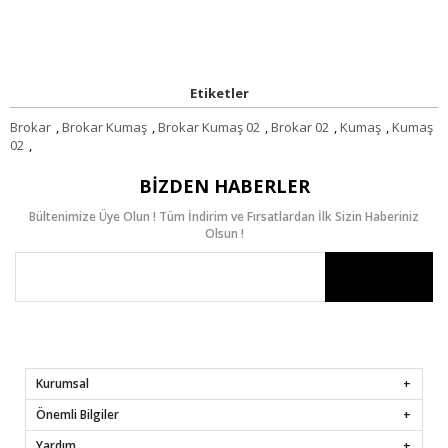
Etiketler
Brokar
,
Brokar Kumaş
,
Brokar Kumaş 02
,
Brokar 02
,
Kumaş
,
Kumaş
02
,
BIZDEN HABERLER
Bültenimize Üye Olun ! Tüm İndirim ve Fırsatlardan İlk Sizin Haberiniz
Olsun !
Kurumsal
Önemli Bilgiler
Yardım