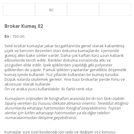
(0)
Brokar Kumaş 02
En :
150 cm
Simli brokar kumaşlar jakar tezgahlarında genel olarak kabartılmış
çiçek ve benzeri desenleri olan dokuma kumaşlardır. İçerisinde
gümüş altın bakır simler vardır. Daha çok kaftan türü uzun kabarık
elbiselerde tercih edilir. Renkler dokuma esnasında atkı ve
çözgüden elde edilir. İpek ipliklerden yapıldığı gibi polyester
ipliklerden de yapılır. Pamuk iplikten yapılanlar genellikle döşemelik
kumaş içinde kullanılır. Yüz yıllardır kullanılan bir kumaş türüdür.
Düşük ısılarda ütülemek gerekir. Yine bazı brokarlar perde fonu ve
aksesuar olarak kullanılır.
Ön ve araka yüzü kullanılabilir. iki farklı renk olur.
Kumaşların orijinalleri ile fotoğrafları arasında bir-iki ton farkı olabilir.
Sipariş verirken bu hususu dikkate almanızı öneririz. Tereddüt ettiğiniz
durumlarda whatapp hattımızdan fotoğraf isteyebilirsiniz. Toptan
alımlar için lütfen whatsapp hattımızdan ya da diğer telefon
numaralarımızdan iletişime geçebilirsiniz.
Kumaşlar size özel kesileceği için iade ve değişim söz konusu