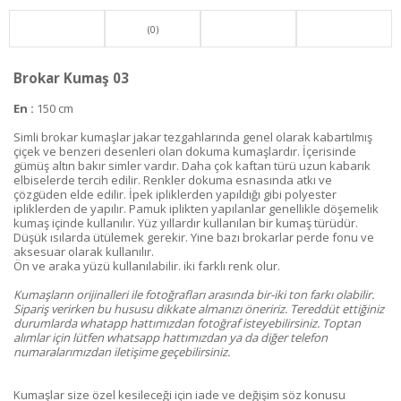
(0)
Brokar Kumaş 03
En :
150 cm
Simli brokar kumaşlar jakar tezgahlarında genel olarak kabartılmış
çiçek ve benzeri desenleri olan dokuma kumaşlardır. İçerisinde
gümüş altın bakır simler vardır. Daha çok kaftan türü uzun kabarık
elbiselerde tercih edilir. Renkler dokuma esnasında atkı ve
çözgüden elde edilir. İpek ipliklerden yapıldığı gibi polyester
ipliklerden de yapılır. Pamuk iplikten yapılanlar genellikle döşemelik
kumaş içinde kullanılır. Yüz yıllardır kullanılan bir kumaş türüdür.
Düşük ısılarda ütülemek gerekir. Yine bazı brokarlar perde fonu ve
aksesuar olarak kullanılır.
Ön ve araka yüzü kullanılabilir. iki farklı renk olur.
Kumaşların orijinalleri ile fotoğrafları arasında bir-iki ton farkı olabilir.
Sipariş verirken bu hususu dikkate almanızı öneririz. Tereddüt ettiğiniz
durumlarda whatapp hattımızdan fotoğraf isteyebilirsiniz. Toptan
alımlar için lütfen whatsapp hattımızdan ya da diğer telefon
numaralarımızdan iletişime geçebilirsiniz.
Kumaşlar size özel kesileceği için iade ve değişim söz konusu