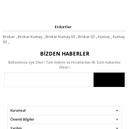
Etiketler
Brokar
,
Brokar Kumaş
,
Brokar Kumaş 03
,
Brokar 03
,
Kumaş
,
Kumaş
03
,
BIZDEN HABERLER
Bültenimize Üye Olun ! Tüm İndirim ve Fırsatlardan İlk Sizin Haberiniz
Olsun !
Kurumsal
Önemli Bilgiler
Yardım