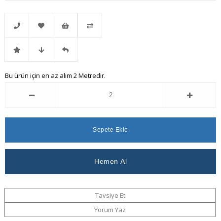
Telefonla
Favorilere
İstek
Karşılaştır
İndirimli
Fiyat
Gelince
Bu ürün için en az alım 2 Metredir.
Sipariş
Ekle
Listeme
Ürün
Düşünce
Haber
Ekle
Haber
Ver
Ver
Tavsiye Et
Yorum Yaz