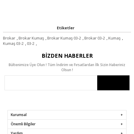
Etiketler
Brokar
,
Brokar Kumaş
,
Brokar Kumaş 03-2
,
Brokar 03-2
,
Kumaş
,
Kumaş 03-2
,
03-2
,
BIZDEN HABERLER
Bültenimize Üye Olun ! Tüm İndirim ve Fırsatlardan İlk Sizin Haberiniz
Olsun !
Kurumsal
Önemli Bilgiler
Yardım