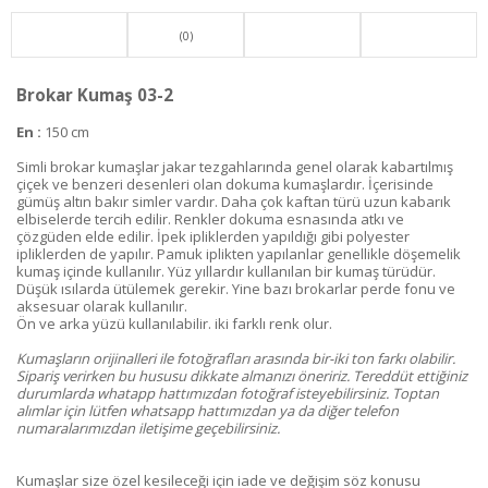
(0)
Brokar Kumaş 03-2
En :
150 cm
Simli brokar kumaşlar jakar tezgahlarında genel olarak kabartılmış
çiçek ve benzeri desenleri olan dokuma kumaşlardır. İçerisinde
gümüş altın bakır simler vardır. Daha çok kaftan türü uzun kabarık
elbiselerde tercih edilir. Renkler dokuma esnasında atkı ve
çözgüden elde edilir. İpek ipliklerden yapıldığı gibi polyester
ipliklerden de yapılır. Pamuk iplikten yapılanlar genellikle döşemelik
kumaş içinde kullanılır. Yüz yıllardır kullanılan bir kumaş türüdür.
Düşük ısılarda ütülemek gerekir. Yine bazı brokarlar perde fonu ve
aksesuar olarak kullanılır.
Ön ve arka yüzü kullanılabilir. iki farklı renk olur.
Kumaşların orijinalleri ile fotoğrafları arasında bir-iki ton farkı olabilir.
Sipariş verirken bu hususu dikkate almanızı öneririz. Tereddüt ettiğiniz
durumlarda whatapp hattımızdan fotoğraf isteyebilirsiniz. Toptan
alımlar için lütfen whatsapp hattımızdan ya da diğer telefon
numaralarımızdan iletişime geçebilirsiniz.
Kumaşlar size özel kesileceği için iade ve değişim söz konusu