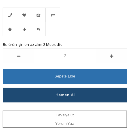
Telefonla
Favorilere
İstek
Karşılaştır
İndirimli
Fiyat
Gelince
Bu ürün için en az alım 2 Metredir.
Sipariş
Ekle
Listeme
Ürün
Düşünce
Haber
Ekle
Haber
Ver
Ver
Tavsiye Et
Yorum Yaz