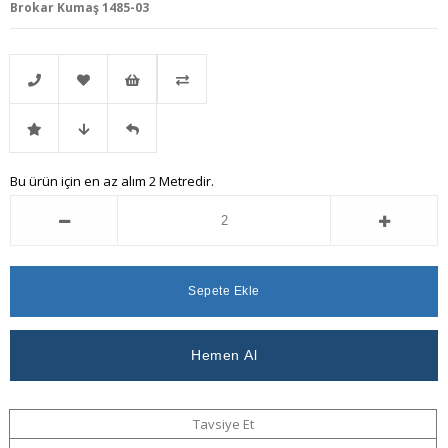
Brokar Kumaş 1485-03
Telefonla
Favorilere
İstek
Karşılaştır
İndirimli
Fiyat
Gelince
Bu ürün için en az alım 2 Metredir.
Sipariş
Ekle
Listeme
Ürün
Düşünce
Haber
Ekle
Haber
Ver
Ver
Tavsiye Et