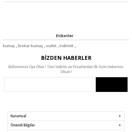
Etiketler
kumaş
,
brokar kumaş
,
outlet
,
indirimli
,
BIZDEN HABERLER
Bültenimize Üye Olun ! Tüm İndirim ve Fırsatlardan İlk Sizin Haberiniz
Olsun !
Kurumsal
Önemli Bilgiler