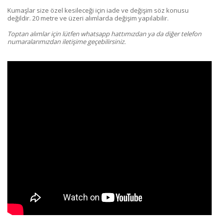
Kumaşlar size özel kesileceği için iade ve değişim söz konusu
değildir. 20 metre ve üzeri alımlarda değişim yapılabilir.
Toptan alımlar için lütfen whatsapp hattımızdan ya da diğer telefon
numaralarımızdan iletişime geçebilirsiniz.