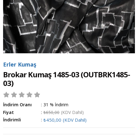
Erler Kumaş
Brokar Kumaş 1485-03
(OUTBRK1485-
03)
İndirim Oranı
:
31
%
İndirim
Fiyat
:
₺650,00
(KDV Dahil)
İndirimli
:
₺450,00
(KDV Dahil)