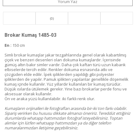
Yorum Yaz
(0)
Brokar Kumaş 1485-03
En :
150 cm
Simli brokar kumaşlar jakar tezgahlarında genel olarak kabartılmış
çiçek ve benzeri desenleri olan dokuma kumaşlardır. İçerisinde
gümüş altın bakır simler vardır. Daha çok kaftan türü uzun kabarık
elbiselerde tercih edilir. Renkler dokuma esnasında atkı ve
çözgüden elde edilir. İpek ipliklerden yapıldığı gibi polyester
ipliklerden de yapılır. Pamuk iplikten yapılanlar genellikle döşemelik
kumaş içinde kullanılır. Yüz yıllardır kullanılan bir kumaş türüdür.
Düşük ısılarda ütülemek gerekir. Yine bazı brokarlar perde fonu ve
aksesuar olarak kullanılır.
Ön ve araka yüzü kullanılabilir. iki farklı renk olur.
Kumaşların orijinalleri ile fotoğrafları arasında bir-iki ton farkı olabilir.
Sipariş verirken bu hususu dikkate almanızı öneririz. Tereddüt ettiğiniz
durumlarda whatapp hattımızdan fotoğraf isteyebilirsiniz. Toptan
alımlar için lütfen whatsapp hattımızdan ya da diğer telefon
numaralarımızdan iletişime geçebilirsiniz.