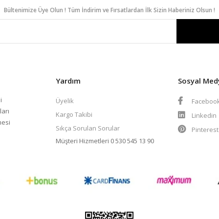
Bültenimize Üye Olun ! Tüm İndirim ve Fırsatlardan İlk Sizin Haberiniz Olsun !
Yardım
Sosyal Med
i
Üyelik
Faceboo
ları
Kargo Takibi
Linkedin
mesi
Sıkça Sorulan Sorular
Pinteres
Müşteri Hizmetleri
0 530 545 13 90