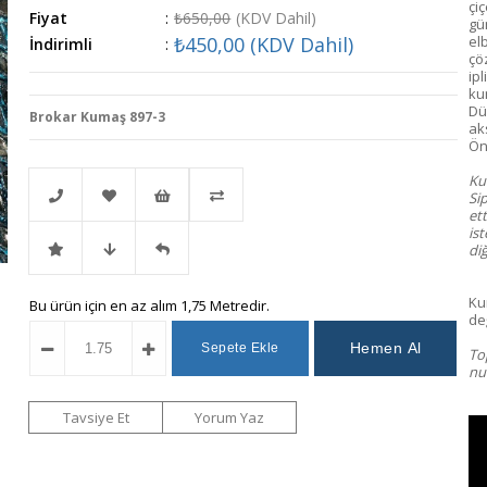
çi
Fiyat
:
₺650,00
(KDV Dahil)
gü
₺450,00
(KDV Dahil)
el
İndirimli
:
çöz
ip
kum
Dü
Brokar Kumaş 897-3
ak
Ön 
Kum
Si
et
ist
diğ
Telefonla
Favorilere
İstek
Karşılaştır
Ku
İndirimli
Fiyat
Gelince
Bu ürün için en az alım 1,75 Metredir.
Sipariş
Ekle
Listeme
değ
To
Ürün
Düşünce
Haber
Ekle
num
Haber
Ver
Tavsiye Et
Yorum Yaz
Ver