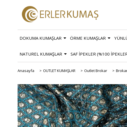
DOKUMA KUMAŞLAR
ÖRME KUMAŞLAR
YÜNL
NATUREL KUMAŞLAR
SAF İPEKLER (%100 İPEKLE
Anasayfa
>
OUTLET KUMAŞLAR
>
Outlet Brokar
>
Broka