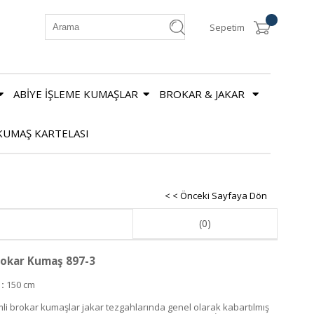
Sepetim
ABİYE İŞLEME KUMAŞLAR
BROKAR & JAKAR
KUMAŞ KARTELASI
< < Önceki Sayfaya Dön
(0)
okar Kumaş 897-3
 :
150 cm
mli brokar kumaşlar jakar tezgahlarında genel olarak kabartılmış