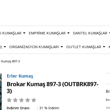
Ü KUMAŞLAR
EMPRİME KUMAŞLAR
DANTEL KUMAŞLAR
R)
ORGANİZASYON KUMAŞLARI
OUTLET KUMAŞLAR
r Kumaş 897-3
Erler Kumaş
Brokar Kumaş 897-3
(OUTBRK897-
3)
Br
En
Si
İndirim Oranı
:
31
%
İndirim