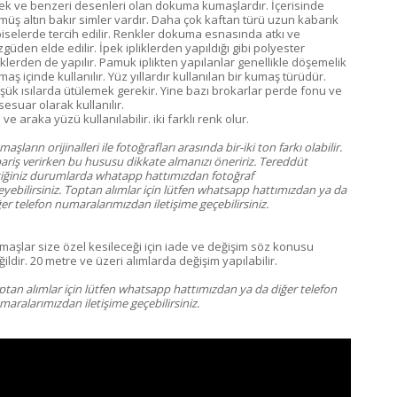
çek ve benzeri desenleri olan dokuma kumaşlardır. İçerisinde
müş altın bakır simler vardır. Daha çok kaftan türü uzun kabarık
biselerde tercih edilir. Renkler dokuma esnasında atkı ve
güden elde edilir. İpek ipliklerden yapıldığı gibi polyester
liklerden de yapılır. Pamuk iplikten yapılanlar genellikle döşemelik
aş içinde kullanılır. Yüz yıllardır kullanılan bir kumaş türüdür.
şük ısılarda ütülemek gerekir. Yine bazı brokarlar perde fonu ve
sesuar olarak kullanılır.
ve araka yüzü kullanılabilir. iki farklı renk olur.
aşların orijinalleri ile fotoğrafları arasında bir-iki ton farkı olabilir.
pariş verirken bu hususu dikkate almanızı öneririz. Tereddüt
tiğiniz durumlarda whatapp hattımızdan fotoğraf
eyebilirsiniz. Toptan alımlar için lütfen whatsapp hattımızdan ya da
er telefon numaralarımızdan iletişime geçebilirsiniz.
maşlar size özel kesileceği için iade ve değişim söz konusu
ildir. 20 metre ve üzeri alımlarda değişim yapılabilir.
ptan alımlar için lütfen whatsapp hattımızdan ya da diğer telefon
aralarımızdan iletişime geçebilirsiniz.