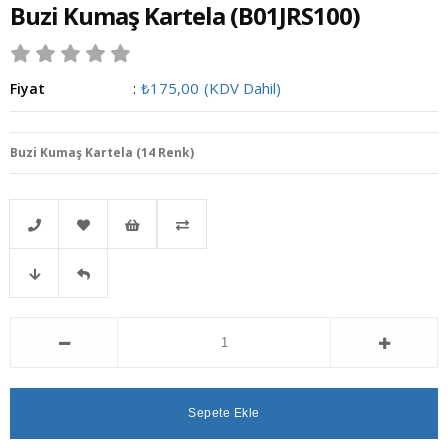
Buzi Kumaş Kartela
(B01JRS100)
₺175,00
(KDV Dahil)
Fiyat
:
Buzi Kumaş Kartela (14 Renk)
Telefonla
Favorilere
İstek
Karşılaştır
Fiyat
Gelince
Sipariş
Ekle
Listeme
Düşünce
Haber
Ekle
Haber
Ver