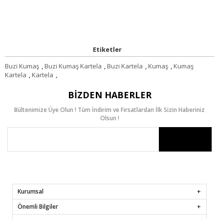
Etiketler
Buzi Kumaş
,
Buzi Kumaş Kartela
,
Buzi Kartela
,
Kumaş
,
Kumaş
Kartela
,
Kartela
,
BIZDEN HABERLER
Bültenimize Üye Olun ! Tüm İndirim ve Fırsatlardan İlk Sizin Haberiniz
Olsun !
Kurumsal
Önemli Bilgiler