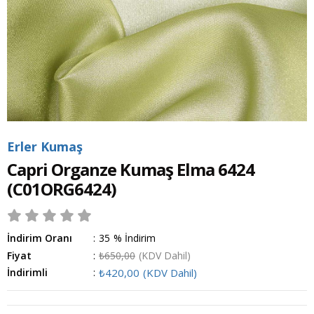
Erler Kumaş
Capri Organze Kumaş Elma 6424
(C01ORG6424)
İndirim Oranı
:
35
%
İndirim
Fiyat
:
₺650,00
(KDV Dahil)
İndirimli
:
₺420,00
(KDV Dahil)