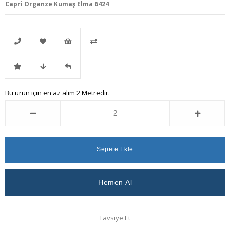
Capri Organze Kumaş Elma 6424
Telefonla
Favorilere
İstek
Karşılaştır
İndirimli
Fiyat
Gelince
Bu ürün için en az alım 2 Metredir.
Sipariş
Ekle
Listeme
Ürün
Düşünce
Haber
Ekle
Haber
Ver
Ver
Tavsiye Et