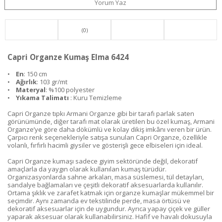
Yorum Yaz
(0)
Capri Organze Kumaş Elma 6424
•
En
: 150 cm
•
Ağırlık
: 103 gr/mt
•
Materyal
: %100 polyester
•
Yıkama Talimatı
: Kuru Temizleme
Capri Organze tıpkı Armani Organze gibi bir tarafı parlak saten
görünümünde, diğer tarafı mat olarak üretilen bu özel kumaş, Armani
Organze’ye göre daha dökümlü ve kolay dikiş imkânı veren bir ürün.
Çarpıcı renk seçenekleriyle satışa sunulan Capri Organze, özellikle
volanlı, fırfırlı hacimli giysiler ve gösterişli gece elbiseleri için ideal.
Capri Organze kumaşı sadece giyim sektöründe değil, dekoratif
amaçlarla da yaygın olarak kullanılan kumaş türüdür.
Organizasyonlarda sahne arkaları, masa süslemesi, tül detayları,
sandalye bağlamaları ve çeşitli dekoratif aksesuarlarda kullanılır.
Ortama şıklık ve zarafet katmak için organze kumaşlar mükemmel bir
seçimdir. Aynı zamanda ev tekstilinde perde, masa örtüsü ve
dekoratif aksesuarlar için de uygundur. Ayrıca yapay çiçek ve güller
yaparak aksesuar olarak kullanabilirsiniz. Hafif ve havalı dokusuyla