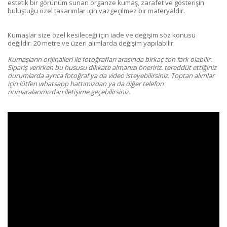
estetik bir görünüm sunan organze kumaş, zarafet ve gösterişin
buluştuğu özel tasarımlar için vazgeçilmez bir materyaldir.
Kumaşlar size özel kesileceği için iade ve değişim söz konusu
değildir. 20 metre ve üzeri alımlarda değişim yapılabilir.
Kumaşların orijinalleri ile fotoğrafları arasında birkaç ton fark olabilir.
Sipariş verirken bu hususu dikkate almanızı öneririz. tereddüt ettiğiniz
durumlarda ayrıca fotoğraf ya da video isteyebilirsiniz. Toptan alımlar
için lütfen whatsapp hattımızdan ya da diğer telefon
numaralarımızdan iletişime geçebilirsiniz.