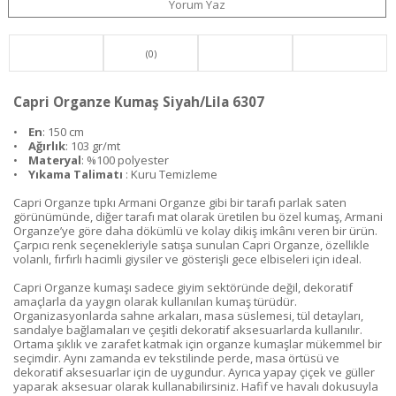
Yorum Yaz
(0)
Capri Organze Kumaş Siyah/Lila 6307
•
En
: 150 cm
•
Ağırlık
: 103 gr/mt
•
Materyal
: %100 polyester
•
Yıkama Talimatı
: Kuru Temizleme
Capri Organze tıpkı Armani Organze gibi bir tarafı parlak saten
görünümünde, diğer tarafı mat olarak üretilen bu özel kumaş, Armani
Organze’ye göre daha dökümlü ve kolay dikiş imkânı veren bir ürün.
Çarpıcı renk seçenekleriyle satışa sunulan Capri Organze, özellikle
volanlı, fırfırlı hacimli giysiler ve gösterişli gece elbiseleri için ideal.
Capri Organze kumaşı sadece giyim sektöründe değil, dekoratif
amaçlarla da yaygın olarak kullanılan kumaş türüdür.
Organizasyonlarda sahne arkaları, masa süslemesi, tül detayları,
sandalye bağlamaları ve çeşitli dekoratif aksesuarlarda kullanılır.
Ortama şıklık ve zarafet katmak için organze kumaşlar mükemmel bir
seçimdir. Aynı zamanda ev tekstilinde perde, masa örtüsü ve
dekoratif aksesuarlar için de uygundur. Ayrıca yapay çiçek ve güller
yaparak aksesuar olarak kullanabilirsiniz. Hafif ve havalı dokusuyla