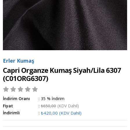
Erler Kumaş
Capri Organze Kumaş Siyah/Lila 6307
(C01ORG6307)
İndirim Oranı
:
35
%
İndirim
Fiyat
:
₺650,00
(KDV Dahil)
İndirimli
:
₺420,00
(KDV Dahil)