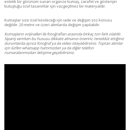
estetik bir görünüm sunan organze kumaş, zarafet ve gösterişin
buluştuğu özel tasarımlar için vazgeçilmez bir materyaldir.
Kumaşlar size özel kesileceği için iade ve değişim söz konusu
değildir. 20 metre ve üzeri alımlarda değişim yapılabilir.
Kumaşların orijinalleri ile fotoğrafları arasında birkaç ton fark olabilir.
Sipariş verirken bu hususu dikkate almanızı öneririz. tereddüt ettiğiniz
durumlarda ayrıca fotoğraf ya da video isteyebilirsiniz. Toptan alımlar
için lütfen whatsapp hattımızdan ya da diğer telefon
numaralarımızdan iletişime geçebilirsiniz.