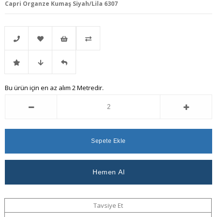
Capri Organze Kumaş Siyah/Lila 6307
Telefonla
Favorilere
İstek
Karşılaştır
İndirimli
Fiyat
Gelince
Bu ürün için en az alım 2 Metredir.
Sipariş
Ekle
Listeme
Ürün
Düşünce
Haber
Ekle
Haber
Ver
Ver
Tavsiye Et