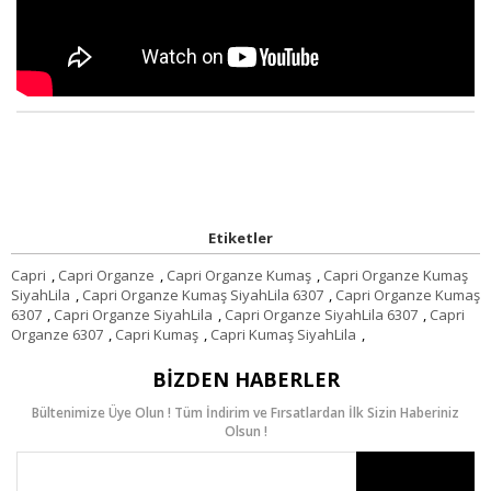
Etiketler
Capri
,
Capri Organze
,
Capri Organze Kumaş
,
Capri Organze Kumaş
SiyahLila
,
Capri Organze Kumaş SiyahLila 6307
,
Capri Organze Kumaş
6307
,
Capri Organze SiyahLila
,
Capri Organze SiyahLila 6307
,
Capri
Organze 6307
,
Capri Kumaş
,
Capri Kumaş SiyahLila
,
BIZDEN HABERLER
Bültenimize Üye Olun ! Tüm İndirim ve Fırsatlardan İlk Sizin Haberiniz
Olsun !