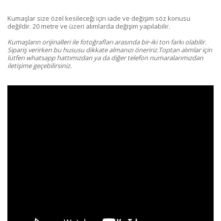
Kumaşlar size özel kesileceği için iade ve değişim söz konusu
değildir. 20 metre ve üzeri alımlarda değişim yapılabilir.
Kumaşların orijinalleri ile fotoğrafları arasında bir-iki ton farkı olabilir.
Sipariş verirken bu hususu dikkate almanızı öneririz.Toptan alımlar için
lütfen whatsapp hattımızdan ya da diğer telefon numaralarımızdan
iletişime geçebilirsiniz.