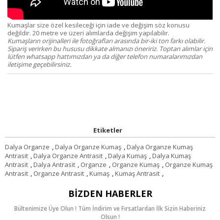
Kumaşlar size özel kesileceği için iade ve değişim söz konusu
değildir. 20 metre ve üzeri alımlarda değişim yapılabilir.
Kumaşların orijinalleri ile fotoğrafları arasında bir-iki ton farkı olabilir.
Sipariş verirken bu hususu dikkate almanızı öneririz. Toptan alımlar için
lütfen whatsapp hattımızdan ya da diğer telefon numaralarımızdan
iletişime geçebilirsiniz.
Etiketler
Dalya Organze
,
Dalya Organze Kumaş
,
Dalya Organze Kumaş
Antrasit
,
Dalya Organze Antrasit
,
Dalya Kumaş
,
Dalya Kumaş
Antrasit
,
Dalya Antrasit
,
Organze
,
Organze Kumaş
,
Organze Kumaş
Antrasit
,
Organze Antrasit
,
Kumaş
,
Kumaş Antrasit
,
BIZDEN HABERLER
Bültenimize Üye Olun ! Tüm İndirim ve Fırsatlardan İlk Sizin Haberiniz
Olsun !