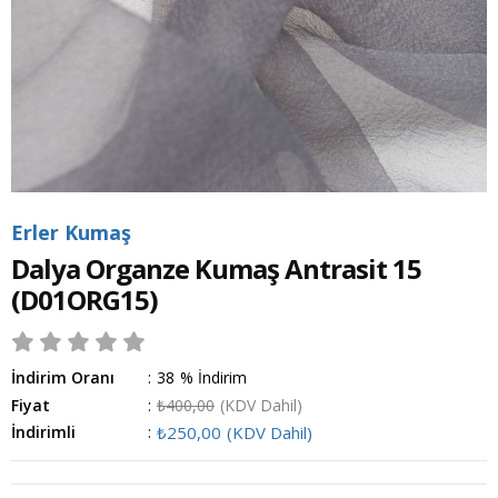
Erler Kumaş
Dalya Organze Kumaş Antrasit 15
(D01ORG15)
İndirim Oranı
:
38
%
İndirim
Fiyat
:
₺400,00
(KDV Dahil)
İndirimli
:
₺250,00
(KDV Dahil)