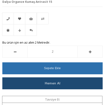
Dalya Organze Kumaş Antrasit 15
Telefonla
Favorilere
İstek
Karşılaştır
İndirimli
Fiyat
Gelince
Bu ürün için en az alım 2 Metredir.
Sipariş
Ekle
Listeme
Ürün
Düşünce
Haber
Ekle
Haber
Ver
Ver
Tavsiye Et