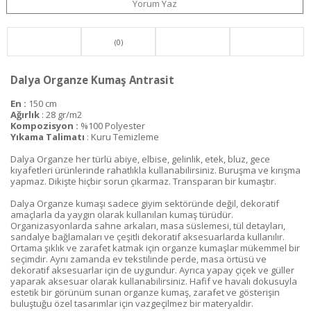
Yorum Yaz
(0)
Dalya Organze Kumaş Antrasit
En :
150 cm
Ağırlık
: 28 gr/m2
Kompozisyon :
%100 Polyester
Yıkama Talimatı
: Kuru Temizleme
Dalya Organze her türlü abiye, elbise, gelinlik, etek, bluz, gece
kıyafetleri ürünlerinde rahatlıkla kullanabilirsiniz. Buruşma ve kırışma
yapmaz. Dikişte hiçbir sorun çıkarmaz. Transparan bir kumaştır.
Dalya Organze kumaşı sadece giyim sektöründe değil, dekoratif
amaçlarla da yaygın olarak kullanılan kumaş türüdür.
Organizasyonlarda sahne arkaları, masa süslemesi, tül detayları,
sandalye bağlamaları ve çeşitli dekoratif aksesuarlarda kullanılır.
Ortama şıklık ve zarafet katmak için organze kumaşlar mükemmel bir
seçimdir. Aynı zamanda ev tekstilinde perde, masa örtüsü ve
dekoratif aksesuarlar için de uygundur. Ayrıca yapay çiçek ve güller
yaparak aksesuar olarak kullanabilirsiniz. Hafif ve havalı dokusuyla
estetik bir görünüm sunan organze kumaş, zarafet ve gösterişin
buluştuğu özel tasarımlar için vazgeçilmez bir materyaldir.