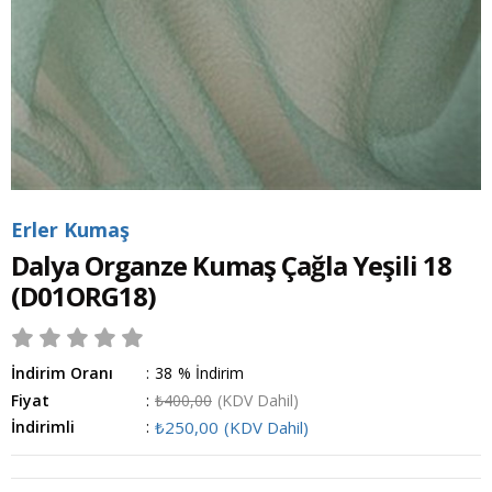
Erler Kumaş
Dalya Organze Kumaş Çağla Yeşili 18
(D01ORG18)
İndirim Oranı
:
38
%
İndirim
Fiyat
:
₺400,00
(KDV Dahil)
İndirimli
:
₺250,00
(KDV Dahil)