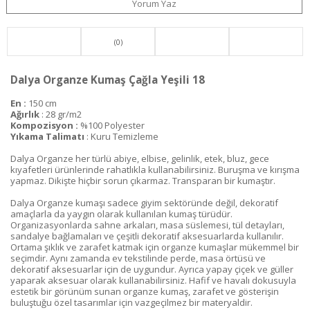
Yorum Yaz
(0)
Dalya Organze Kumaş Çağla Yeşili 18
En :
150 cm
Ağırlık
: 28 gr/m2
Kompozisyon :
%100 Polyester
Yıkama Talimatı
: Kuru Temizleme
Dalya Organze her türlü abiye, elbise, gelinlik, etek, bluz, gece
kıyafetleri ürünlerinde rahatlıkla kullanabilirsiniz. Buruşma ve kırışma
yapmaz. Dikişte hiçbir sorun çıkarmaz. Transparan bir kumaştır.
Dalya Organze kumaşı sadece giyim sektöründe değil, dekoratif
amaçlarla da yaygın olarak kullanılan kumaş türüdür.
Organizasyonlarda sahne arkaları, masa süslemesi, tül detayları,
sandalye bağlamaları ve çeşitli dekoratif aksesuarlarda kullanılır.
Ortama şıklık ve zarafet katmak için organze kumaşlar mükemmel bir
seçimdir. Aynı zamanda ev tekstilinde perde, masa örtüsü ve
dekoratif aksesuarlar için de uygundur. Ayrıca yapay çiçek ve güller
yaparak aksesuar olarak kullanabilirsiniz. Hafif ve havalı dokusuyla
estetik bir görünüm sunan organze kumaş, zarafet ve gösterişin
buluştuğu özel tasarımlar için vazgeçilmez bir materyaldir.