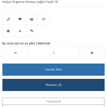
Dalya Organze Kumaş Çağla Yeşili 18
Telefonla
Favorilere
İstek
Karşılaştır
İndirimli
Fiyat
Gelince
Bu ürün için en az alım 2 Metredir.
Sipariş
Ekle
Listeme
Ürün
Düşünce
Haber
Ekle
Haber
Ver
Ver
Tavsiye Et