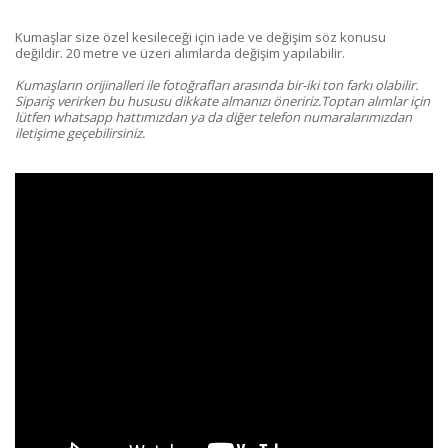
Kumaşlar size özel kesileceği için iade ve değişim söz konusu
değildir. 20 metre ve üzeri alımlarda değişim yapılabilir.
Kumaşların orijinalleri ile fotoğrafları arasında bir-iki ton farkı olabilir.
Sipariş verirken bu hususu dikkate almanızı öneririz.Toptan alımlar için
lütfen whatsapp hattımızdan ya da diğer telefon numaralarımızdan
iletişime geçebilirsiniz.