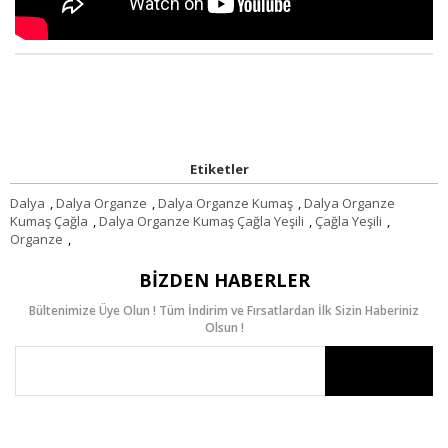
Etiketler
Dalya
,
Dalya Organze
,
Dalya Organze Kumaş
,
Dalya Organze
Kumaş Çağla
,
Dalya Organze Kumaş Çağla Yeşili
,
Çağla Yeşili
,
Organze
,
BIZDEN HABERLER
Bültenimize Üye Olun ! Tüm İndirim ve Fırsatlardan İlk Sizin Haberiniz
Olsun !