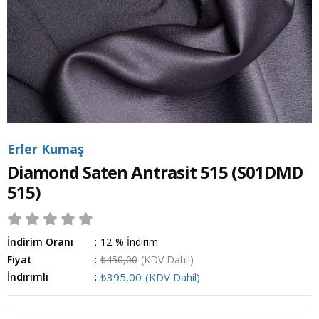
Erler Kumaş
Diamond Saten Antrasit 515
(S01DMD
515)
İndirim Oranı
:
12
%
İndirim
Fiyat
:
₺450,00
(KDV Dahil)
İndirimli
:
₺395,00
(KDV Dahil)