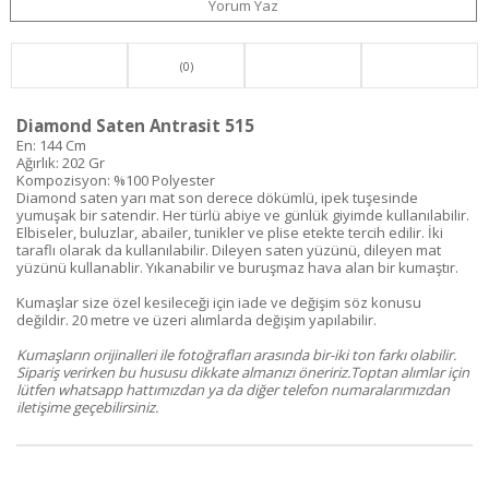
Yorum Yaz
(0)
Diamond Saten Antrasit 515
En: 144 Cm
Ağırlık: 202 Gr
Kompozisyon: %100 Polyester
Diamond saten yarı mat son derece dökümlü, ipek tuşesinde
yumuşak bir satendir. Her türlü abiye ve günlük giyimde kullanılabilir.
Elbiseler, buluzlar, abailer, tunikler ve plise etekte tercih edilir. İki
taraflı olarak da kullanılabilir. Dileyen saten yüzünü, dileyen mat
yüzünü kullanablir. Yıkanabilir ve buruşmaz hava alan bir kumaştır.
Kumaşlar size özel kesileceği için iade ve değişim söz konusu
değildir. 20 metre ve üzeri alımlarda değişim yapılabilir.
Kumaşların orijinalleri ile fotoğrafları arasında bir-iki ton farkı olabilir.
Sipariş verirken bu hususu dikkate almanızı öneririz.Toptan alımlar için
lütfen whatsapp hattımızdan ya da diğer telefon numaralarımızdan
iletişime geçebilirsiniz.