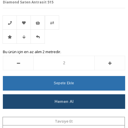
Diamond Saten Antrasit 515
Telefonla
Favorilere
İstek
Karşılaştır
İndirimli
Fiyat
Gelince
Bu ürün için en az alım 2 metredir.
Sipariş
Ekle
Listeme
Ürün
Düşünce
Haber
Ekle
Haber
Ver
Ver
Tavsiye Et