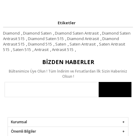
Etiketler
Diamond
,
Diamond Saten
,
Diamond Saten Antrasit
,
Diamond Saten
Antrasit 515
,
Diamond Saten 515
,
Diamond Antrasit
,
Diamond
Antrasit 515
,
Diamond 515
,
Saten
,
Saten Antrasit
,
Saten Antrasit
515
,
Saten 515
,
Antrasit
,
Antrasit 515
,
BIZDEN HABERLER
Bültenimize Üye Olun ! Tüm İndirim ve Fırsatlardan İlk Sizin Haberiniz
Olsun !
Kurumsal
Önemli Bilgiler