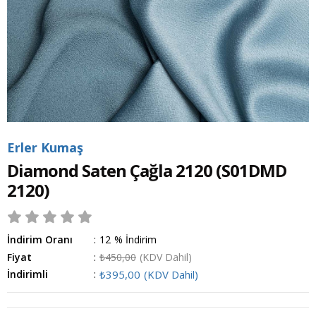
Erler Kumaş
Diamond Saten Çağla 2120
(S01DMD
2120)
İndirim Oranı
:
12
%
İndirim
Fiyat
:
₺450,00
(KDV Dahil)
İndirimli
:
₺395,00
(KDV Dahil)