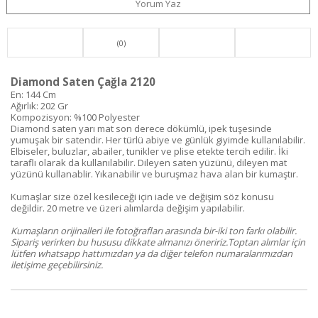
Yorum Yaz
(0)
Diamond Saten Çağla 2120
En: 144 Cm
Ağırlık: 202 Gr
Kompozisyon: %100 Polyester
Diamond saten yarı mat son derece dökümlü, ipek tuşesinde
yumuşak bir satendir. Her türlü abiye ve günlük giyimde kullanılabilir.
Elbiseler, buluzlar, abailer, tunikler ve plise etekte tercih edilir. İki
taraflı olarak da kullanılabilir. Dileyen saten yüzünü, dileyen mat
yüzünü kullanablir. Yıkanabilir ve buruşmaz hava alan bir kumaştır.
Kumaşlar size özel kesileceği için iade ve değişim söz konusu
değildir. 20 metre ve üzeri alımlarda değişim yapılabilir.
Kumaşların orijinalleri ile fotoğrafları arasında bir-iki ton farkı olabilir.
Sipariş verirken bu hususu dikkate almanızı öneririz.Toptan alımlar için
lütfen whatsapp hattımızdan ya da diğer telefon numaralarımızdan
iletişime geçebilirsiniz.