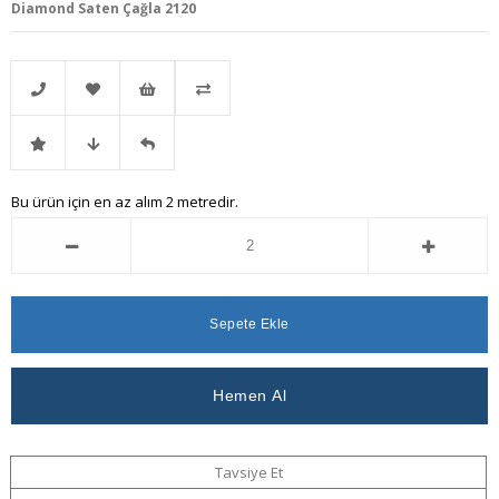
Diamond Saten Çağla 2120
Telefonla
Favorilere
İstek
Karşılaştır
İndirimli
Fiyat
Gelince
Bu ürün için en az alım 2 metredir.
Sipariş
Ekle
Listeme
Ürün
Düşünce
Haber
Ekle
Haber
Ver
Ver
Tavsiye Et