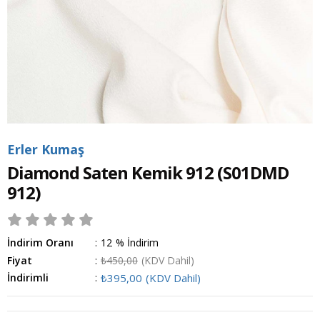
Erler Kumaş
Diamond Saten Kemik 912
(S01DMD
912)
İndirim Oranı
:
12
%
İndirim
Fiyat
:
₺450,00
(KDV Dahil)
İndirimli
:
₺395,00
(KDV Dahil)