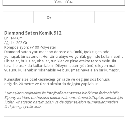
Yorum Yaz
(0)
Diamond Saten Kemik 912
En: 144 Cm
Ağırlık: 202 Gr
Kompozisyon: %100 Polyester
Diamond saten yarı mat son derece dökümlü, ipek tuşesinde
yumuşak bir satendir. Her türlü abiye ve günlük giyimde kullanılabilir.
Elbiseler, buluzlar, abailer, tunikler ve plise etekte tercih edilir. İki
taraflı olarak da kullanılabilir. Dileyen saten yüzünü, dileyen mat
yüzünü kullanablir. Yıkanabilir ve buruşmaz hava alan bir kumaştır.
Kumaşlar size özel kesileceği için iade ve değişim söz konusu
değildir. 20 metre ve üzeri alımlarda değişim yapılabilir.
Kumaşların orijinalleri ile fotoğrafları arasında bir-iki ton farkı olabilir.
Sipariş verirken bu hususu dikkate almanızı öneririz.Toptan alımlar için
lütfen whatsapp hattımızdan ya da diğer telefon numaralarımızdan
iletişime geçebilirsiniz.