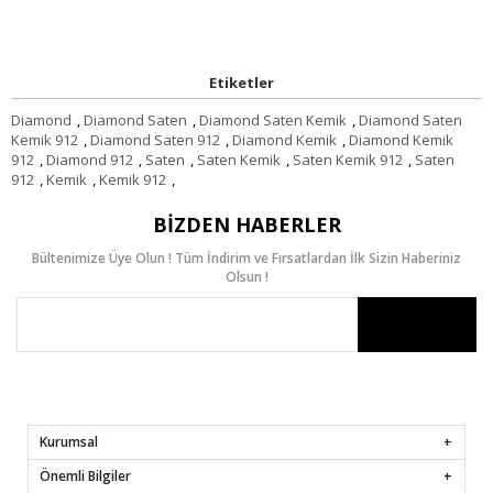
Etiketler
Diamond
,
Diamond Saten
,
Diamond Saten Kemik
,
Diamond Saten
Kemik 912
,
Diamond Saten 912
,
Diamond Kemik
,
Diamond Kemik
912
,
Diamond 912
,
Saten
,
Saten Kemik
,
Saten Kemik 912
,
Saten
912
,
Kemik
,
Kemik 912
,
BIZDEN HABERLER
Bültenimize Üye Olun ! Tüm İndirim ve Fırsatlardan İlk Sizin Haberiniz
Olsun !
Kurumsal
Önemli Bilgiler