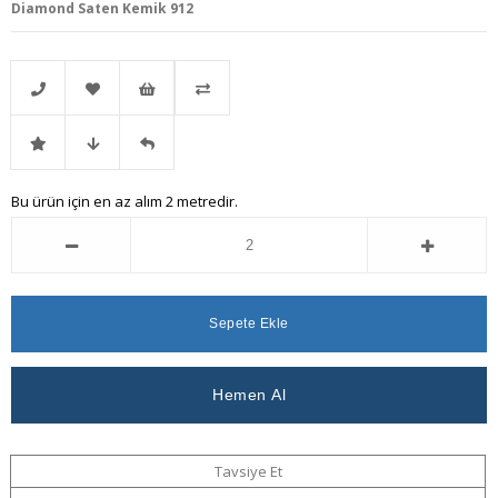
Diamond Saten Kemik 912
Telefonla
Favorilere
İstek
Karşılaştır
İndirimli
Fiyat
Gelince
Bu ürün için en az alım 2 metredir.
Sipariş
Ekle
Listeme
Ürün
Düşünce
Haber
Ekle
Haber
Ver
Ver
Tavsiye Et