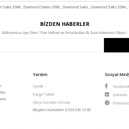
n Saks 2096
,
Diamond Saten 2096
,
Diamond Saks
,
Diamond Saks 2096
,
BIZDEN HABERLER
Bültenimize Üye Olun ! Tüm İndirim ve Fırsatlardan İlk Sizin Haberiniz Olsun !
Yardım
Sosyal Med
i
Üyelik
Faceboo
ları
Kargo Takibi
Linkedin
mesi
Sıkça Sorulan Sorular
Pinteres
Müşteri Hizmetleri
0 530 545 13 90