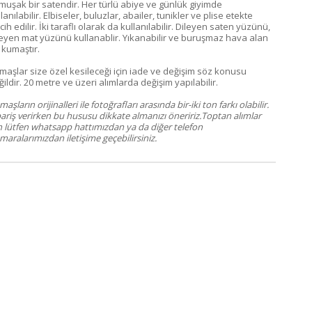
muşak bir satendir. Her türlü abiye ve günlük giyimde
lanılabilir. Elbiseler, buluzlar, abailer, tunikler ve plise etekte
cih edilir. İki taraflı olarak da kullanılabilir. Dileyen saten yüzünü,
leyen mat yüzünü kullanablir. Yıkanabilir ve buruşmaz hava alan
 kumaştır.
maşlar size özel kesileceği için iade ve değişim söz konusu
ildir. 20 metre ve üzeri alımlarda değişim yapılabilir.
aşların orijinalleri ile fotoğrafları arasında bir-iki ton farkı olabilir.
pariş verirken bu hususu dikkate almanızı öneririz.Toptan alımlar
in lütfen whatsapp hattımızdan ya da diğer telefon
aralarımızdan iletişime geçebilirsiniz.