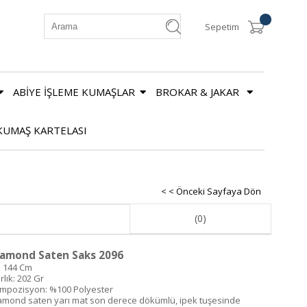
Sepetim
ABİYE İŞLEME KUMAŞLAR
BROKAR & JAKAR
KUMAŞ KARTELASI
< < Önceki Sayfaya Dön
(0)
amond Saten Saks 2096
: 144 Cm
rlık: 202 Gr
mpozisyon: %100 Polyester
amond saten yarı mat son derece dökümlü, ipek tuşesinde