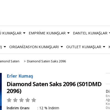
Ü KUMAŞLAR
EMPRİME KUMAŞLAR
DANTEL KUMAŞLAR
R)
ORGANİZASYON KUMAŞLARI
OUTLET KUMAŞLAR
amond Saten
>
Diamond Saten Saks 2096
Erler Kumaş
Diamond Saten Saks 2096
(S01DMD
2096)
Di
En
Ağı
Ko
Di
İndirim Oranı
:
12
%
İndirim