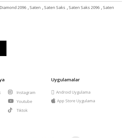
Diamond 2096
,
Saten
,
Saten Saks
,
Saten Saks 2096
,
Saten
ya
Uygulamalar
Android Uygulama
k
Instagram
App Store Uygulama
Youtube
t
Tiktok