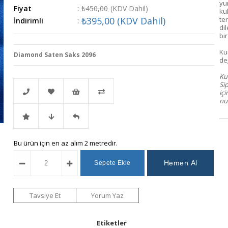
yu
Fiyat
:
₺450,00
(KDV Dahil)
kul
₺395,00
(KDV Dahil)
ter
İndirimli
:
di
bir
Ku
Diamond Saten Saks 2096
değ
Kum
Si
iç
num
Telefonla
Favorilere
İstek
Karşılaştır
İndirimli
Fiyat
Gelince
Bu ürün için en az alım 2 metredir.
Sipariş
Ekle
Listeme
Ürün
Düşünce
Haber
Ekle
Haber
Ver
Tavsiye Et
Yorum Yaz
Ver
Etiketler