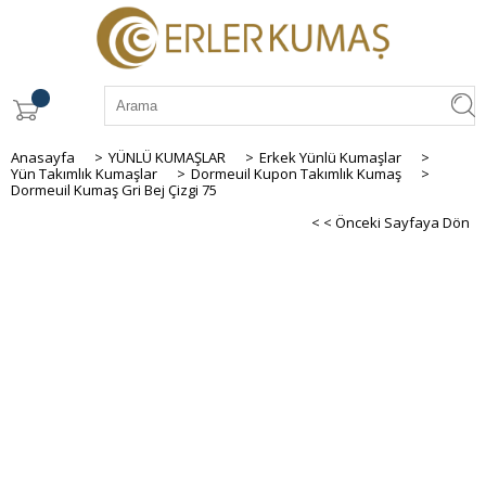
Anasayfa
>
YÜNLÜ KUMAŞLAR
>
Erkek Yünlü Kumaşlar
>
Yün Takımlık Kumaşlar
>
Dormeuil Kupon Takımlık Kumaş
>
Dormeuil Kumaş Gri Bej Çizgi 75
< < Önceki Sayfaya Dön