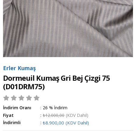
Erler Kumaş
Dormeuil Kumaş Gri Bej Çizgi 75
(D01DRM75)
İndirim Oranı
:
26
%
İndirim
Fiyat
:
₺12.000,00
(KDV Dahil)
İndirimli
:
₺8.900,00
(KDV Dahil)