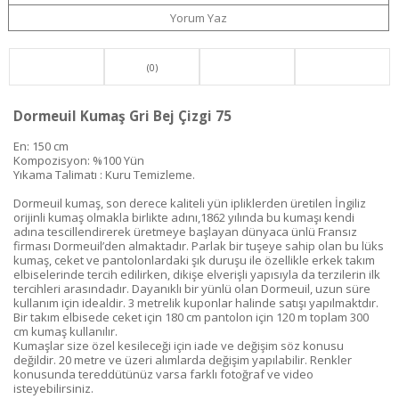
Yorum Yaz
(0)
Dormeuil Kumaş Gri Bej Çizgi 75
En: 150 cm
Kompozisyon: %100 Yün
Yıkama Talimatı : Kuru Temizleme.
Dormeuil kumaş, son derece kaliteli yün ipliklerden üretilen İngiliz
orijinli kumaş olmakla birlikte adını,1862 yılında bu kumaşı kendi
adına tescillendirerek üretmeye başlayan dünyaca ünlü Fransız
firması Dormeuil’den almaktadır. Parlak bir tuşeye sahip olan bu lüks
kumaş, ceket ve pantolonlardaki şık duruşu ile özellikle erkek takım
elbiselerinde tercih edilirken, dikişe elverişli yapısıyla da terzilerin ilk
tercihleri arasındadır. Dayanıklı bir yünlü olan Dormeuil, uzun süre
kullanım için idealdir. 3 metrelik kuponlar halinde satışı yapılmaktdır.
Bir takım elbisede ceket için 180 cm pantolon için 120 m toplam 300
cm kumaş kullanılır.
Kumaşlar size özel kesileceği için iade ve değişim söz konusu
değildir. 20 metre ve üzeri alımlarda değişim yapılabilir. Renkler
konusunda tereddütünüz varsa farklı fotoğraf ve video
isteyebilirsiniz.