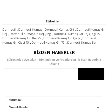
Etiketler
Dormeuil
,
Dormeuil Kumaş
,
Dormeuil Kumaş Gri
,
Dormeuil Kumaş Gri
Bej
,
Dormeuil Kumaş Gri Bej Çizgi
,
Dormeuil Kumaş Gri Bej Çizgi 75
,
Dormeuil Kumaş Gri Bej 75
,
Dormeuil Kumaş Gri Çizgi
,
Dormeuil
Kumaş Gri Çizgi 75
,
Dormeuil Kumaş Gri 75
,
Dormeuil Kumaş Bej
,
BIZDEN HABERLER
Bültenimize Üye Olun ! Tüm İndirim ve Fırsatlardan İlk Sizin Haberiniz
Olsun !
Kurumsal
Önemli Bilgiler