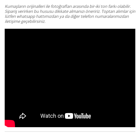
Kumaşların orijinalleri ile fotoğrafları arasında bir-iki ton farkı olabilir.
Sipariş verirken bu hususu dikkate almanızı öneririz. Toptan alımlar için
lütfen whatsapp hattımızdan ya da diğer telefon numaralarımızdan
iletişime geçebilirsiniz.