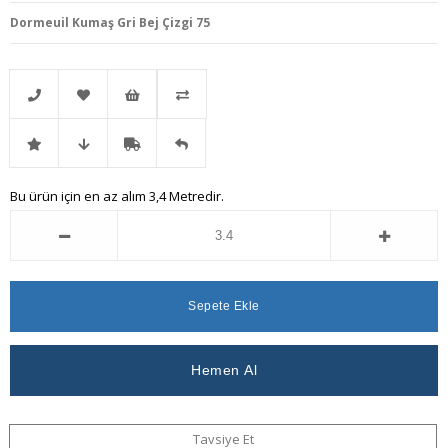
Dormeuil Kumaş Gri Bej Çizgi 75
Telefonla
Favorilere
İstek
Karşılaştır
İndirimli
Fiyat
Kargo
Gelince
Bu ürün için en az alım 3,4 Metredir.
Sipariş
Ekle
Listeme
Ürün
Düşünce
Bedava
Haber
Ekle
Haber
Ver
Ver
Tavsiye Et