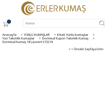
Anasayfa
>
YÜNLÜ KUMAŞLAR
>
Erkek Yünlü Kumaşlar
>
Yün Takımlık Kumaşlar
>
Dormeuil Kupon Takımlık Kumaş
>
Dormeuil Kumaş 18 Lacivert 573219
< < Önceki Sayfaya Dön