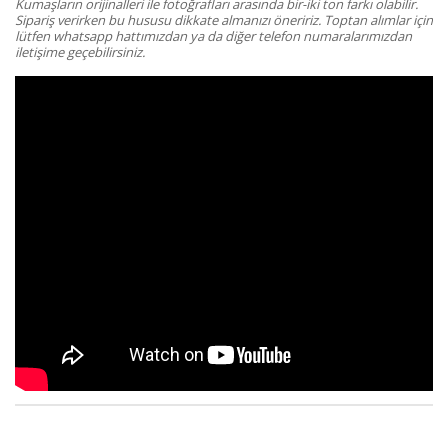
Kumaşların orijinalleri ile fotoğrafları arasında bir-iki ton farkı olabilir.
Sipariş verirken bu hususu dikkate almanızı öneririz. Toptan alımlar için
lütfen whatsapp hattımızdan ya da diğer telefon numaralarımızdan
iletişime geçebilirsiniz.