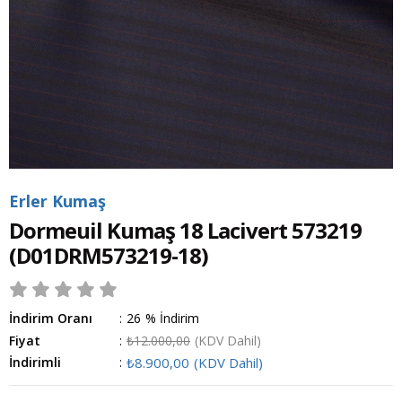
Erler Kumaş
Dormeuil Kumaş 18 Lacivert 573219
(D01DRM573219-18)
İndirim Oranı
:
26
%
İndirim
Fiyat
:
₺12.000,00
(KDV Dahil)
İndirimli
:
₺8.900,00
(KDV Dahil)