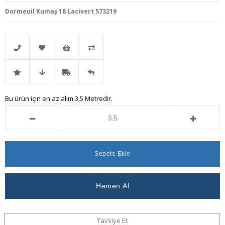
Dormeuil Kumaş 18 Lacivert 573219
Telefonla
Favorilere
İstek
Karşılaştır
İndirimli
Fiyat
Kargo
Gelince
Bu ürün için en az alım 3,5 Metredir.
Sipariş
Ekle
Listeme
Ürün
Düşünce
Bedava
Haber
Ekle
Haber
Ver
Ver
Tavsiye Et