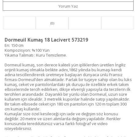
Yorum Yaz
(0)
Dormeuil Kumaş 18 Lacivert 573219
En: 150 cm
Kompozisyon: %100 Yün
Yıkama Talimatı : Kuru Temizleme.
Dormeuil kumaş, son derece kaliteli yün ipliklerden üretilen İngiliz
orijinli kumaş olmakla birlikte adını,1862 yılında bu kumaşı kendi
adına tescillendirerek üretmeye başlayan dünyaca ünlü Fransız
firması Dormeuil’den almaktadır. Parlak bir tuşeye sahip olan bu lüks
kumaş, ceket ve pantolonlardaki şık duruşu ile özellikle erkek takım
elbiselerinde tercih edilirken, dikişe elverişli yapısıyla da terzilerin ilk
tercihleri arasındadır. Dayanıklı bir yünlü olan Dormeuil, uzun süre
kullanım için idealdir. 3 metrelik kuponlar halinde satışı yapılmaktdır.
Bir takım elbisede ceket için 180 cm pantolon için 120 m toplam 300
cm kumaş kullanılır.
Kumaşlar size özel kesileceği için iade ve değişim söz konusu
değildir. 20 metre ve üzeri alımlarda değişim yapılabilir. Renkler
konusunda tereddütünüz varsa farklı fotoğraf ve video
isteyebilirsiniz.