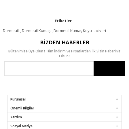
Etiketler
Dormeuil
,
Dormeuil Kumaş
,
Dormeuil Kumaş Koyu Lacivert
,
BIZDEN HABERLER
Bültenimize Üye Olun ! Tüm İndirim ve Fırsatlardan İlk Sizin Haberiniz
Olsun !
Kurumsal
Önemli Bilgiler
Yardım
Sosyal Medya