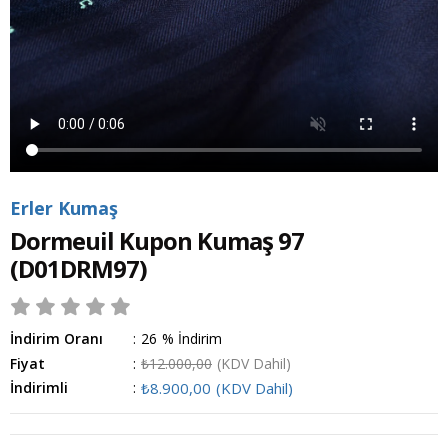
Erler Kumaş
Dormeuil Kupon Kumaş 97
(D01DRM97)
İndirim Oranı
:
26
%
İndirim
Fiyat
:
₺12.000,00
(KDV Dahil)
İndirimli
:
₺8.900,00
(KDV Dahil)