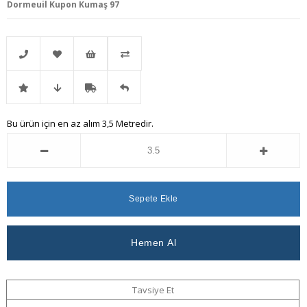
Dormeuil Kupon Kumaş 97
Telefonla
Favorilere
İstek
Karşılaştır
İndirimli
Fiyat
Kargo
Gelince
Bu ürün için en az alım 3,5 Metredir.
Sipariş
Ekle
Listeme
Ürün
Düşünce
Bedava
Haber
Ekle
Haber
Ver
Ver
Tavsiye Et