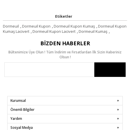
Etiketler
Dormeuil
,
Dormeuil Kupon
,
Dormeuil Kupon Kumaş
,
Dormeuil Kupon
Kumaş Lacivert
,
Dormeuil Kupon Lacivert
,
Dormeuil Kumaş
,
BIZDEN HABERLER
Bültenimize Üye Olun ! Tüm İndirim ve Fırsatlardan İlk Sizin Haberiniz
Olsun !
Kurumsal
Önemli Bilgiler
Yardım
Sosyal Medya