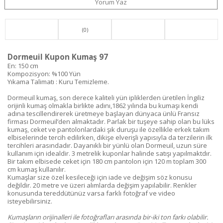
Yorum Yaz
(0)
Dormeuil Kupon Kumaş 97
En: 150 cm
Kompozisyon: %100 Yün
Yıkama Talimatı : Kuru Temizleme.
Dormeuil kumaş, son derece kaliteli yün ipliklerden üretilen İngiliz
orijinli kumaş olmakla birlikte adını,1862 yılında bu kumaşı kendi
adına tescillendirerek üretmeye başlayan dünyaca ünlü Fransız
firması Dormeuil’den almaktadır. Parlak bir tuşeye sahip olan bu lüks
kumaş, ceket ve pantolonlardaki şık duruşu ile özellikle erkek takım
elbiselerinde tercih edilirken, dikişe elverişli yapısıyla da terzilerin ilk
tercihleri arasındadır. Dayanıklı bir yünlü olan Dormeuil, uzun süre
kullanım için idealdir. 3 metrelik kuponlar halinde satışı yapılmaktdır.
Bir takım elbisede ceket için 180 cm pantolon için 120 m toplam 300
cm kumaş kullanılır.
Kumaşlar size özel kesileceği için iade ve değişim söz konusu
değildir. 20 metre ve üzeri alımlarda değişim yapılabilir. Renkler
konusunda tereddütünüz varsa farklı fotoğraf ve video
isteyebilirsiniz.
Kumaşların orijinalleri ile fotoğrafları arasında bir-iki ton farkı olabilir.