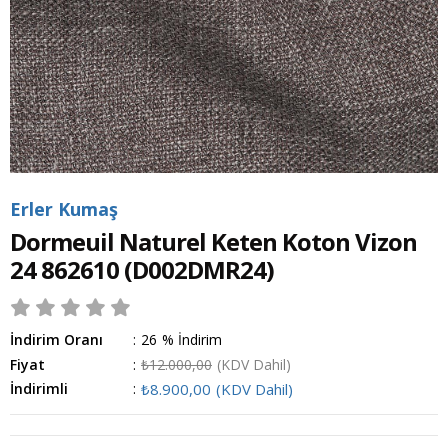
Erler Kumaş
Dormeuil Naturel Keten Koton Vizon
24 862610
(D002DMR24)
İndirim Oranı
:
26
%
İndirim
Fiyat
:
₺12.000,00
(KDV Dahil)
İndirimli
:
₺8.900,00
(KDV Dahil)