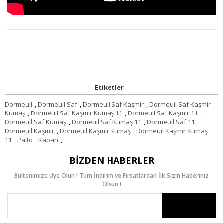
Etiketler
Dormeuil
,
Dormeuil Saf
,
Dormeuil Saf Kaşmir
,
Dormeuil Saf Kaşmir
Kumaş
,
Dormeuil Saf Kaşmir Kumaş 11
,
Dormeuil Saf Kaşmir 11
,
Dormeuil Saf Kumaş
,
Dormeuil Saf Kumaş 11
,
Dormeuil Saf 11
,
Dormeuil Kaşmir
,
Dormeuil Kaşmir Kumaş
,
Dormeuil Kaşmir Kumaş
11
,
Palto
,
Kaban
,
BIZDEN HABERLER
Bültenimize Üye Olun ! Tüm İndirim ve Fırsatlardan İlk Sizin Haberiniz
Olsun !