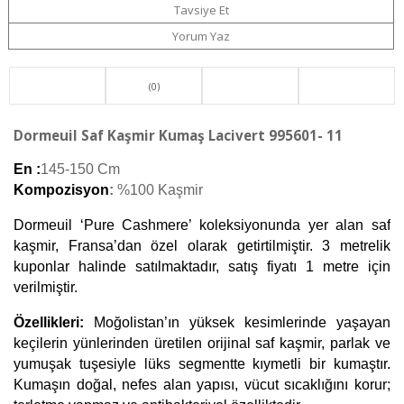
Tavsiye Et
Yorum Yaz
(0)
Dormeuil Saf Kaşmir Kumaş Lacivert 995601- 11
En :
145-150 Cm
Kompozisyon
: 
%100 Kaşmir 
Dormeuil ‘Pure Cashmere’ koleksiyonunda yer alan saf 
kaşmir, Fransa’dan özel olarak getirtilmiştir. 3 metrelik 
kuponlar halinde satılmaktadır, satış fiyatı 1 metre için 
verilmiştir. 
Özellikleri:
 Moğolistan’ın yüksek kesimlerinde yaşayan 
keçilerin yünlerinden üretilen orijinal saf kaşmir, parlak ve 
yumuşak tuşesiyle lüks segmentte kıymetli bir kumaştır. 
Kumaşın doğal, nefes alan yapısı, vücut sıcaklığını korur; 