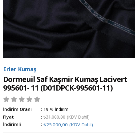
Erler Kumaş
Dormeuil Saf Kaşmir Kumaş Lacivert
995601- 11
(D01DPCK-995601-11)
İndirim Oranı
:
19
%
İndirim
Fiyat
:
₺31.000,00
(KDV Dahil)
İndirimli
:
₺25.000,00
(KDV Dahil)