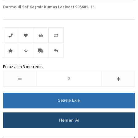
Dormeuil Saf Kaşmir Kumaş Lacivert 995601- 11
Telefonla
Favorilere
İstek
Karşılaştır
İndirimli
Fiyat
Kargo
Gelince
En az alım 3 metredir.
Sipariş
Ekle
Listeme
Ürün
Düşünce
Bedava
Haber
Ekle
Haber
Ver
Ver