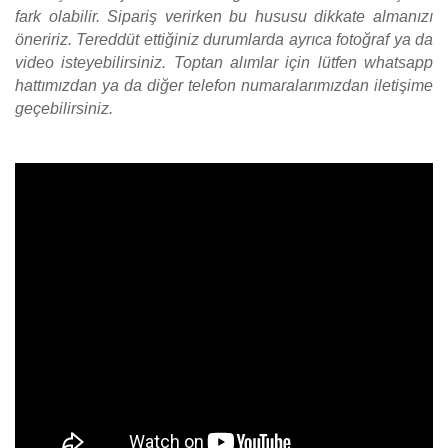
fark olabilir. Sipariş verirken bu hususu dikkate almanızı 
öneririz. Tereddüt ettiğiniz durumlarda ayrıca fotoğraf ya da 
video isteyebilirsiniz. Toptan alımlar için lütfen whatsapp 
hattımızdan ya da diğer telefon numaralarımızdan iletişime 
geçebilirsiniz.