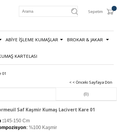
Sepetim
ABİYE İŞLEME KUMAŞLAR
BROKAR & JAKAR
KUMAŞ KARTELASI
e 01
< < Önceki Sayfaya Dön
(0)
rmeuil Saf Kaşmir Kumaş Lacivert Kare 01
 :
145-150 Cm
ompozisyon
: 
%100 Kaşmir 