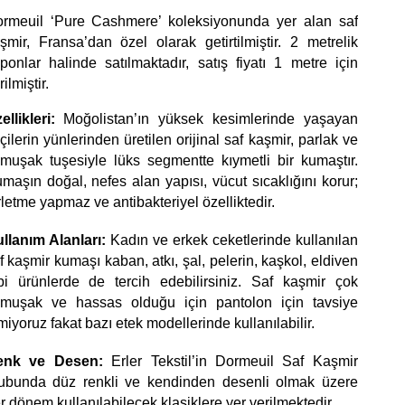
rmeuil ‘Pure Cashmere’ koleksiyonunda yer alan saf 
şmir, Fransa’dan özel olarak getirtilmiştir. 2 metrelik 
ponlar halinde satılmaktadır, satış fiyatı 1 metre için 
ilmiştir. 
ellikleri:
 Moğolistan’ın yüksek kesimlerinde yaşayan 
çilerin yünlerinden üretilen orijinal saf kaşmir, parlak ve 
muşak tuşesiyle lüks segmentte kıymetli bir kumaştır. 
maşın doğal, nefes alan yapısı, vücut sıcaklığını korur; 
rletme yapmaz ve antibakteriyel özelliktedir.  
llanım Alanları:
 Kadın ve erkek ceketlerinde kullanılan 
f kaşmir kumaşı kaban, atkı, şal, pelerin, kaşkol, eldiven 
bi ürünlerde de tercih edebilirsiniz. Saf kaşmir çok 
muşak ve hassas olduğu için pantolon için tavsiye 
miyoruz fakat bazı etek modellerinde kullanılabilir. 
enk ve Desen:
 Erler Tekstil’in Dormeuil Saf Kaşmir 
ubunda düz renkli ve kendinden desenli olmak üzere 
r dönem kullanılabilecek klasiklere yer verilmektedir.