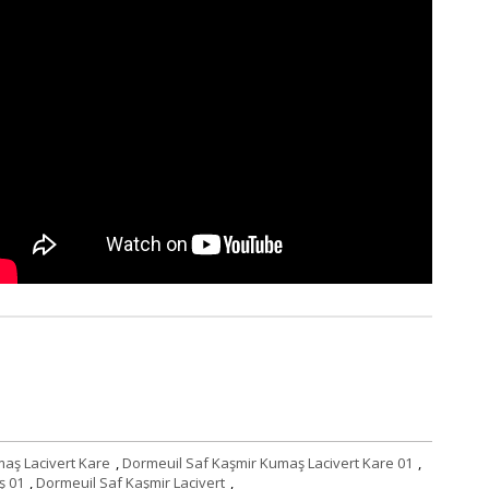
aş Lacivert Kare
,
Dormeuil Saf Kaşmir Kumaş Lacivert Kare 01
,
ş 01
,
Dormeuil Saf Kaşmir Lacivert
,