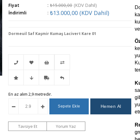
Fiyat
:
₺15.000,00
(KDV Dahil)
Do
₺13.000,00
(KDV Dahil)
İndirimli
:
ka
ku
ver
Dormeuil Saf Kaşmir Kumaş Lacivert Kare 01
Öz
ke
yu
Ku
te
Telefonla
Favorilere
İstek
Karşılaştır
Ku
sa
İndirimli
Fiyat
Kargo
Gelince
En az alım 2,9 metredir.
Sipariş
Ekle
Listeme
gi
yu
Ürün
Düşünce
Bedava
Haber
Ekle
et
Haber
Ver
R
Tavsiye Et
Yorum Yaz
gr
he