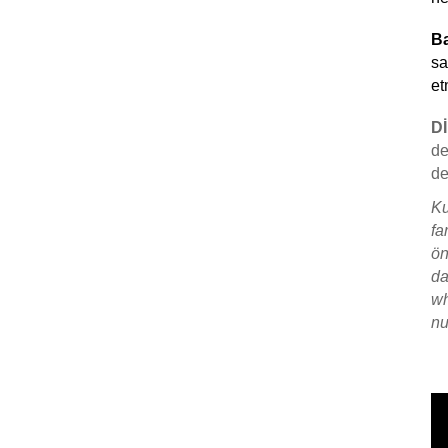
Ver
Ba
sa
et
D
de
de
Ku
fa
ön
da
w
nu