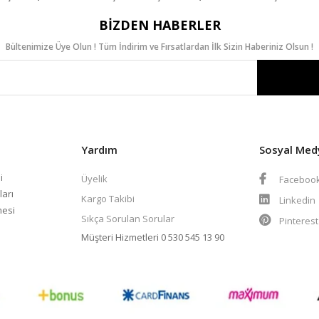
BIZDEN HABERLER
Bültenimize Üye Olun ! Tüm İndirim ve Fırsatlardan İlk Sizin Haberiniz Olsun !
Yardım
Sosyal Med
i
Üyelik
Faceboo
ları
Kargo Takibi
Linkedin
mesi
Sıkça Sorulan Sorular
Pinteres
Müşteri Hizmetleri
0 530 545 13 90