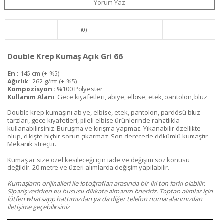
Yorum Yaz
(0)
Double Krep Kumaş Açık Gri 66
En :
145 cm (+-%5)
Ağırlık
: 262 g/mt (+-%5)
Kompozisyon :
%100 Polyester
Kullanım Alanı:
Gece kıyafetleri, abiye, elbise, etek, pantolon, bluz
Double krep kumaşını abiye, elbise, etek, pantolon, pardösü bluz
tarzları, gece kıyafetleri, pileli elbise ürünlerinde rahatlıkla
kullanabilirsiniz. Buruşma ve kırışma yapmaz. Yıkanabilir özellikte
olup, dikişte hiçbir sorun çıkarmaz. Son derecede dökümlü kumaştır.
Mekanik streçtir.
Kumaşlar size özel kesileceği için iade ve değişim söz konusu
değildir. 20 metre ve üzeri alımlarda değişim yapılabilir.
Kumaşların orijinalleri ile fotoğrafları arasında bir-iki ton farkı olabilir.
Sipariş verirken bu hususu dikkate almanızı öneririz. Toptan alımlar için
lütfen whatsapp hattımızdan ya da diğer telefon numaralarımızdan
iletişime geçebilirsiniz