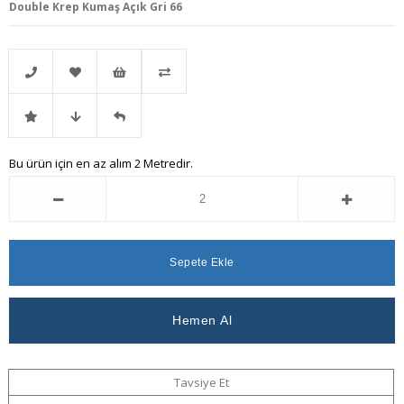
Double Krep Kumaş Açık Gri 66
Telefonla
Favorilere
İstek
Karşılaştır
İndirimli
Fiyat
Gelince
Bu ürün için en az alım 2 Metredir.
Sipariş
Ekle
Listeme
Ürün
Düşünce
Haber
Ekle
Haber
Ver
Ver
Tavsiye Et