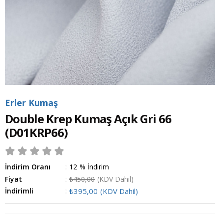
Erler Kumaş
Double Krep Kumaş Açık Gri 66
(D01KRP66)
İndirim Oranı
:
12
%
İndirim
Fiyat
:
₺450,00
(KDV Dahil)
İndirimli
:
₺395,00
(KDV Dahil)