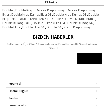
Etiketler
Double
,
Double Krep
,
Double Krep Kumaş
,
Double Krep Kumaş
Ekru
,
Double Krep Kumaş Ekru 64
,
Double Krep Kumaş 64
,
Double
Krep Ekru
,
Double Krep Ekru 64
,
Double Krep 64
,
Double Kumaş
,
Double Kumaş Ekru
,
Double Kumaş Ekru 64
,
Double Kumaş 64
,
Double Ekru
,
Double Ekru 64
,
Double 64
,
Krep
,
Krep Kumaş
,
BIZDEN HABERLER
Bültenimize Üye Olun ! Tüm İndirim ve Fırsatlardan İlk Sizin Haberiniz
Olsun !
Kurumsal
Önemli Bilgiler
Yardım
Sosyal Medya