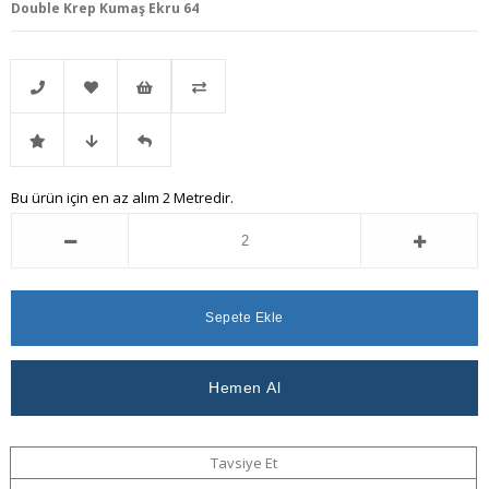
Double Krep Kumaş Ekru 64
Telefonla
Favorilere
İstek
Karşılaştır
İndirimli
Fiyat
Gelince
Bu ürün için en az alım 2 Metredir.
Sipariş
Ekle
Listeme
Ürün
Düşünce
Haber
Ekle
Haber
Ver
Ver
Tavsiye Et