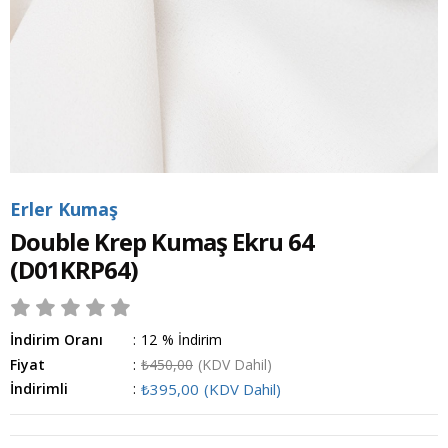
Erler Kumaş
Double Krep Kumaş Ekru 64
(D01KRP64)
İndirim Oranı
:
12
%
İndirim
Fiyat
:
₺450,00
(KDV Dahil)
İndirimli
:
₺395,00
(KDV Dahil)