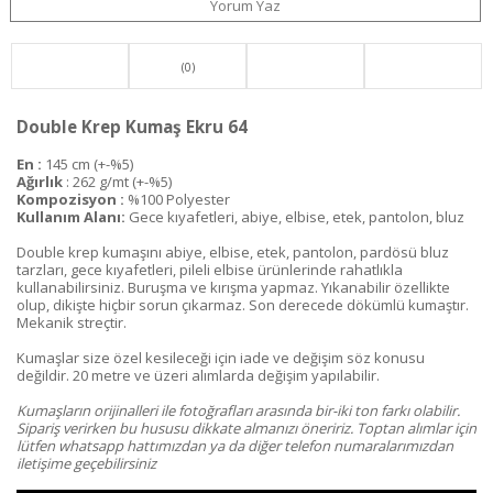
Yorum Yaz
(0)
Double Krep Kumaş Ekru 64
En :
145 cm (+-%5)
Ağırlık
: 262 g/mt (+-%5)
Kompozisyon :
%100 Polyester
Kullanım Alanı:
Gece kıyafetleri, abiye, elbise, etek, pantolon, bluz
Double krep kumaşını abiye, elbise, etek, pantolon, pardösü bluz
tarzları, gece kıyafetleri, pileli elbise ürünlerinde rahatlıkla
kullanabilirsiniz. Buruşma ve kırışma yapmaz. Yıkanabilir özellikte
olup, dikişte hiçbir sorun çıkarmaz. Son derecede dökümlü kumaştır.
Mekanik streçtir.
Kumaşlar size özel kesileceği için iade ve değişim söz konusu
değildir. 20 metre ve üzeri alımlarda değişim yapılabilir.
Kumaşların orijinalleri ile fotoğrafları arasında bir-iki ton farkı olabilir.
Sipariş verirken bu hususu dikkate almanızı öneririz. Toptan alımlar için
lütfen whatsapp hattımızdan ya da diğer telefon numaralarımızdan
iletişime geçebilirsiniz