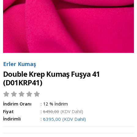
Erler Kumaş
Double Krep Kumaş Fuşya 41
(D01KRP41)
İndirim Oranı
:
12
%
İndirim
Fiyat
:
₺450,00
(KDV Dahil)
İndirimli
:
₺395,00
(KDV Dahil)