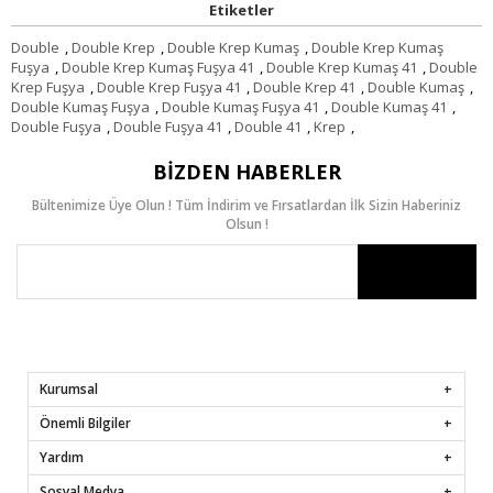
Etiketler
Double
,
Double Krep
,
Double Krep Kumaş
,
Double Krep Kumaş
Fuşya
,
Double Krep Kumaş Fuşya 41
,
Double Krep Kumaş 41
,
Double
Krep Fuşya
,
Double Krep Fuşya 41
,
Double Krep 41
,
Double Kumaş
,
Double Kumaş Fuşya
,
Double Kumaş Fuşya 41
,
Double Kumaş 41
,
Double Fuşya
,
Double Fuşya 41
,
Double 41
,
Krep
,
BIZDEN HABERLER
Bültenimize Üye Olun ! Tüm İndirim ve Fırsatlardan İlk Sizin Haberiniz
Olsun !
Kurumsal
Önemli Bilgiler
Yardım
Sosyal Medya