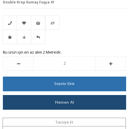
Double Krep Kumaş Fuşya 41
Telefonla
Favorilere
İstek
Karşılaştır
İndirimli
Fiyat
Gelince
Bu ürün için en az alım 2 Metredir.
Sipariş
Ekle
Listeme
Ürün
Düşünce
Haber
Ekle
Haber
Ver
Ver
Tavsiye Et