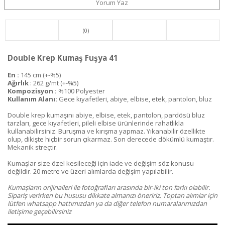
Yorum Yaz
(0)
Double Krep Kumaş Fuşya 41
En :
145 cm (+-%5)
Ağırlık
: 262 g/mt (+-%5)
Kompozisyon :
%100 Polyester
Kullanım Alanı:
Gece kıyafetleri, abiye, elbise, etek, pantolon, bluz
Double krep kumaşını abiye, elbise, etek, pantolon, pardösü bluz
tarzları, gece kıyafetleri, pileli elbise ürünlerinde rahatlıkla
kullanabilirsiniz. Buruşma ve kırışma yapmaz. Yıkanabilir özellikte
olup, dikişte hiçbir sorun çıkarmaz. Son derecede dökümlü kumaştır.
Mekanik streçtir.
Kumaşlar size özel kesileceği için iade ve değişim söz konusu
değildir. 20 metre ve üzeri alımlarda değişim yapılabilir.
Kumaşların orijinalleri ile fotoğrafları arasında bir-iki ton farkı olabilir.
Sipariş verirken bu hususu dikkate almanızı öneririz. Toptan alımlar için
lütfen whatsapp hattımızdan ya da diğer telefon numaralarımızdan
iletişime geçebilirsiniz