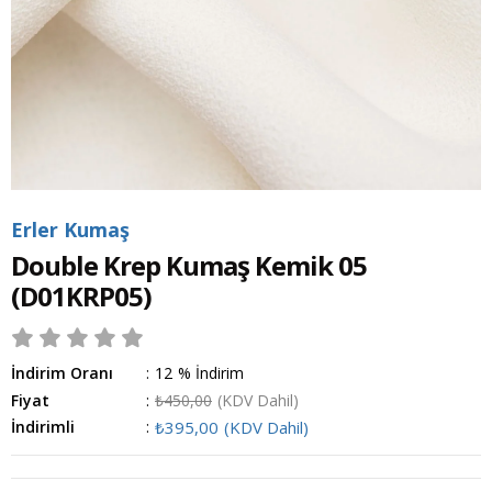
Erler Kumaş
Double Krep Kumaş Kemik 05
(D01KRP05)
İndirim Oranı
:
12
%
İndirim
Fiyat
:
₺450,00
(KDV Dahil)
İndirimli
:
₺395,00
(KDV Dahil)