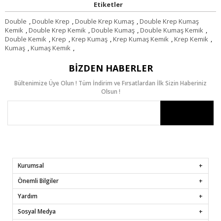
Etiketler
Double
,
Double Krep
,
Double Krep Kumaş
,
Double Krep Kumaş
Kemik
,
Double Krep Kemik
,
Double Kumaş
,
Double Kumaş Kemik
,
Double Kemik
,
Krep
,
Krep Kumaş
,
Krep Kumaş Kemik
,
Krep Kemik
,
Kumaş
,
Kumaş Kemik
,
BIZDEN HABERLER
Bültenimize Üye Olun ! Tüm İndirim ve Fırsatlardan İlk Sizin Haberiniz
Olsun !
Kurumsal
Önemli Bilgiler
Yardım
Sosyal Medya