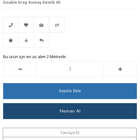
Double Krep Kumaş Kemik 05
Telefonla
Favorilere
İstek
Karşılaştır
İndirimli
Fiyat
Gelince
Bu ürün için en az alım 2 Metredir.
Sipariş
Ekle
Listeme
Ürün
Düşünce
Haber
Ekle
Haber
Ver
Ver
Tavsiye Et