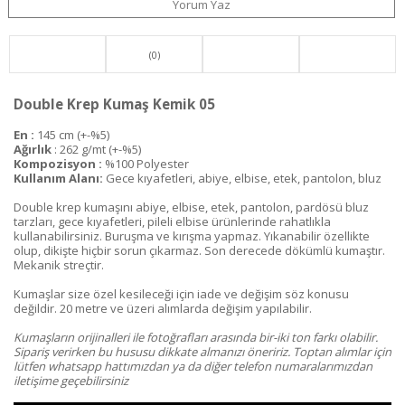
Yorum Yaz
(0)
Double Krep Kumaş Kemik 05
En :
145 cm (+-%5)
Ağırlık
: 262 g/mt (+-%5)
Kompozisyon :
%100 Polyester
Kullanım Alanı:
Gece kıyafetleri, abiye, elbise, etek, pantolon, bluz
Double krep kumaşını abiye, elbise, etek, pantolon, pardösü bluz
tarzları, gece kıyafetleri, pileli elbise ürünlerinde rahatlıkla
kullanabilirsiniz. Buruşma ve kırışma yapmaz. Yıkanabilir özellikte
olup, dikişte hiçbir sorun çıkarmaz. Son derecede dökümlü kumaştır.
Mekanik streçtir.
Kumaşlar size özel kesileceği için iade ve değişim söz konusu
değildir. 20 metre ve üzeri alımlarda değişim yapılabilir.
Kumaşların orijinalleri ile fotoğrafları arasında bir-iki ton farkı olabilir.
Sipariş verirken bu hususu dikkate almanızı öneririz. Toptan alımlar için
lütfen whatsapp hattımızdan ya da diğer telefon numaralarımızdan
iletişime geçebilirsiniz