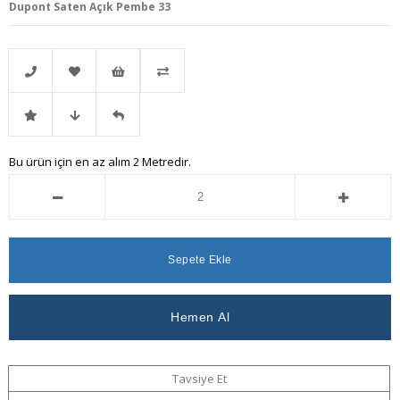
Dupont Saten Açık Pembe 33
Telefonla
Favorilere
İstek
Karşılaştır
İndirimli
Fiyat
Gelince
Bu ürün için en az alım 2 Metredir.
Sipariş
Ekle
Listeme
Ürün
Düşünce
Haber
Ekle
Haber
Ver
Ver
Tavsiye Et