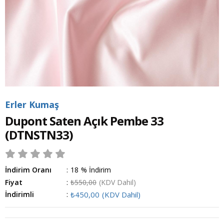
Erler Kumaş
Dupont Saten Açık Pembe 33
(DTNSTN33)
İndirim Oranı
:
18
%
İndirim
Fiyat
:
₺550,00
(KDV Dahil)
İndirimli
:
₺450,00
(KDV Dahil)