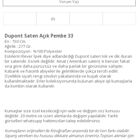
Yorum Yaz
(0)
Dupont Saten Açık Pembe 33
En : 150 Cm.
Ağırlık : 277 Gr.
Kompozisyon : %100 Polyester
Eskilerin Rever İpek diye adlandırdığı Dupont saten tok ve dik duran
bir satendir. Esnek değildir. Amat ( Amerikan saten) 'e benzer fakat
ona göre daha pürüzsüz ve daha parlak bir görünüme sahiptir.
Kabarık ve hacimli abiyeler ile gelinliklerde çokça tercih edilir.
Özellikle siyah rengi smokin yakalarında ve kuşak olarak
kullanılmaktadır. Erler koleksiyonunda bulunan abiye işli kumaşlarla
da kombin olarak kullanılır.
Kumaşlar size özel kesileceği için iade ve değişim söz konusu
değildir. 20 metre ve üzeri alımlarda değişim yapılabilir. Farklı
görselleri whatsupp hattımızdan talep edebilirsiniz.
Kumaşların orijinalleri ile fotoğrafları arasında bir-iki ton farkı olabilir.
Sipariş verirken bu hususu dikkate almanızı öneririz.Toptan alımlar için