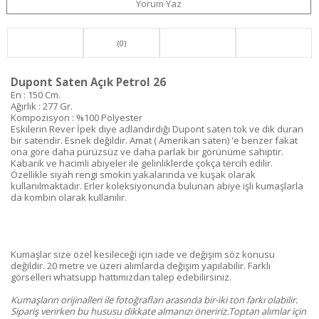
Yorum Yaz
(0)
Dupont Saten Açık Petrol 26
En : 150 Cm.
Ağırlık : 277 Gr.
Kompozisyon : %100 Polyester
Eskilerin Rever İpek diye adlandırdığı Dupont saten tok ve dik duran
bir satendir. Esnek değildir. Amat ( Amerikan saten) 'e benzer fakat
ona göre daha pürüzsüz ve daha parlak bir görünüme sahiptir.
Kabarık ve hacimli abiyeler ile gelinliklerde çokça tercih edilir.
Özellikle siyah rengi smokin yakalarında ve kuşak olarak
kullanılmaktadır. Erler koleksiyonunda bulunan abiye işli kumaşlarla
da kombin olarak kullanılır.
Kumaşlar size özel kesileceği için iade ve değişim söz konusu
değildir. 20 metre ve üzeri alımlarda değişim yapılabilir. Farklı
görselleri whatsupp hattımızdan talep edebilirsiniz.
Kumaşların orijinalleri ile fotoğrafları arasında bir-iki ton farkı olabilir.
Sipariş verirken bu hususu dikkate almanızı öneririz.Toptan alımlar için