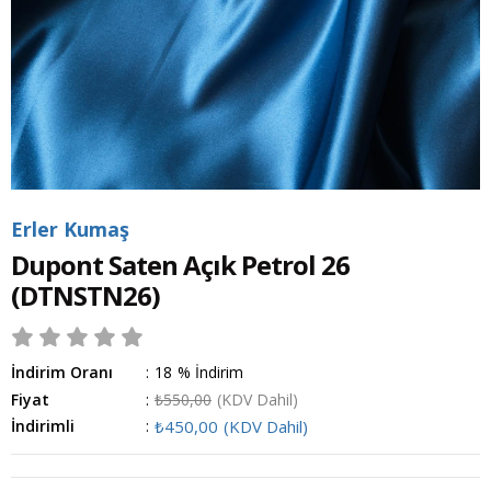
Erler Kumaş
Dupont Saten Açık Petrol 26
(DTNSTN26)
İndirim Oranı
:
18
%
İndirim
Fiyat
:
₺550,00
(KDV Dahil)
İndirimli
:
₺450,00
(KDV Dahil)