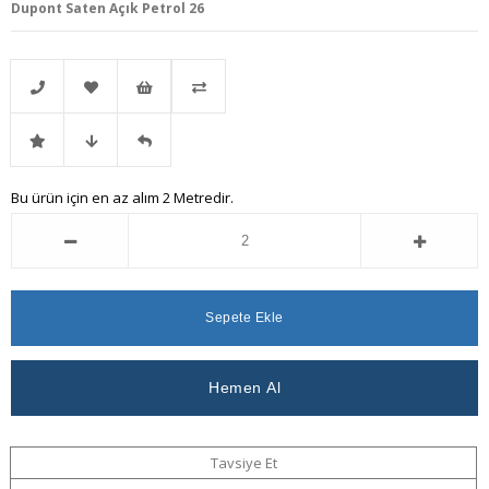
Dupont Saten Açık Petrol 26
Telefonla
Favorilere
İstek
Karşılaştır
İndirimli
Fiyat
Gelince
Bu ürün için en az alım 2 Metredir.
Sipariş
Ekle
Listeme
Ürün
Düşünce
Haber
Ekle
Haber
Ver
Ver
Tavsiye Et