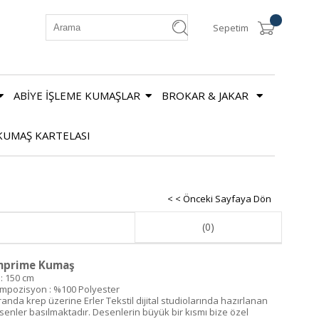
Sepetim
ABİYE İŞLEME KUMAŞLAR
BROKAR & JAKAR
KUMAŞ KARTELASI
< < Önceki Sayfaya Dön
(0)
mprime Kumaş
 : 150 cm
mpozisyon : %100 Polyester
randa krep üzerine Erler Tekstil dijital studiolarında hazırlanan
senler basılmaktadır. Desenlerin büyük bir kısmı bize özel