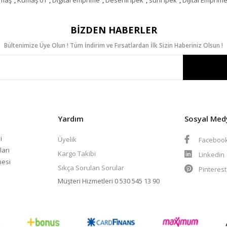
BIZDEN HABERLER
Bültenimize Üye Olun ! Tüm İndirim ve Fırsatlardan İlk Sizin Haberiniz Olsun !
Yardım
Sosyal Med
i
Üyelik
Faceboo
ları
Kargo Takibi
Linkedin
mesi
Sıkça Sorulan Sorular
Pinteres
Müşteri Hizmetleri
0 530 545 13 90