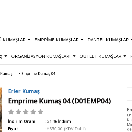
Ü KUMAŞLAR
EMPRİME KUMAŞLAR
DANTEL KUMAŞLAR
R)
ORGANİZASYON KUMAŞLARI
OUTLET KUMAŞLAR
 Kumaş
>
Emprime Kumaş 04
Erler Kumaş
Emprime Kumaş 04
(D01EMP04)
E
En
Ko
İndirim Oranı
:
31
%
İndirim
Mi
Fiyat
:
₺850,00
(KDV Dahil)
de