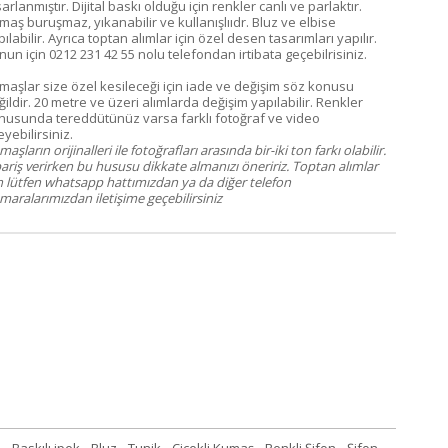
arlanmıştır. Dijital baskı olduğu için renkler canlı ve parlaktır.
maş buruşmaz, yıkanabilir ve kullanışlııdr. Bluz ve elbise
ılabilir. Ayrıca toptan alımlar için özel desen tasarımları yapılır.
nun için 0212 231 42 55 nolu telefondan irtibata geçebilrisiniz.
maşlar size özel kesileceği için iade ve değişim söz konusu
ildir. 20 metre ve üzeri alımlarda değişim yapılabilir. Renkler
nusunda tereddütünüz varsa farklı fotoğraf ve video
eyebilirsiniz.
aşların orijinalleri ile fotoğrafları arasında bir-iki ton farkı olabilir.
pariş verirken bu hususu dikkate almanızı öneririz. Toptan alımlar
in lütfen whatsapp hattımızdan ya da diğer telefon
maralarımızdan iletişime geçebilirsiniz
e
,
Baskılı ipek
,
Bluz
,
Tunik
,
Çiçekli Kumaş
,
Renkli Şifon
,
Şifon