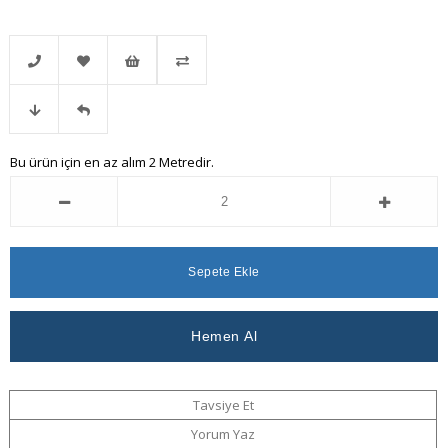
Telefonla
Favorilere
İstek
Karşılaştır
Fiyat
Gelince
Bu ürün için en az alım 2 Metredir.
Sipariş
Ekle
Listeme
Düşünce
Haber
Ekle
Haber
Ver
Ver
Tavsiye Et
Yorum Yaz