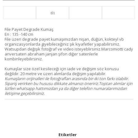
(0)
File Payet Degrade Kumaş
En : 135 -140 cm
File üzeri degrade payet kumaşımızdan nişan, düğün, kokteyl vb
organizasyonlarda giyebileceğiniz şık kıyafetler yapabilirsiniz.
Watsupdan değişik fotoğraf ve video isteyeblirsiniz.Marcomiotti cady
anversaten abraham janjan şifon diğer satenlerle
kombinleyebilirsiniz.
Kumaşlar size özel kesileceği için iade ve değişim söz konusu
değildir. 20 metre ve üzeri alımlarda değişim yapılabilir.
Kumaşların orijinalleri ile fotoğrafları arasında bir-iki ton farkı olabilir.
Sipariş verirken bu hususu dikkate almanızı öneririz.Toptan alımlar için
lütfen whatsapp hattımızdan ya da diğer telefon numaralarımızdan
iletişime geçebilirsiniz.
Etiketler