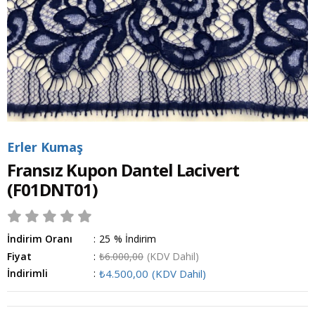
Erler Kumaş
Fransız Kupon Dantel Lacivert
(F01DNT01)
İndirim Oranı
:
25
%
İndirim
Fiyat
:
₺6.000,00
(KDV Dahil)
İndirimli
:
₺4.500,00
(KDV Dahil)