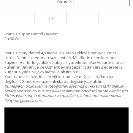
Yorum Yaz
(0)
Fransız Kupon Dantel Lacivert
En:90 Cm
Fransız mery dantel 4,5 metrelik kupon şeklinde satılıyor. Eni 90
cm’dir. Dantelin kenarları sulu motiftir. Motiflerin üzeri kordone
kaplıdır. Her türlü günlük ve abiye kıyafetlerde bluz ve tunik olarak
kullanılır. Ümraniye ve Osmanbey mağazamızdan arzu ederseniz
kuponun yarısını (2,25 metre) alabilirsiniz.
Kumaşlar size özel kesileceği için iade ve değişim söz konusu
değildir. 20 metre ve üzeri alımlarda değişim yapılabilir.
Kumaşların orijinalleri ile fotoğrafları arasında bir-iki ton farkı olabilir.
Sipariş verirken bu hususu dikkate almanızı öneririz.Toptan alımlar için
lütfen whatsapp hattımızdan ya da diğer telefon numaralarımızdan
iletişime geçebilirsiniz.