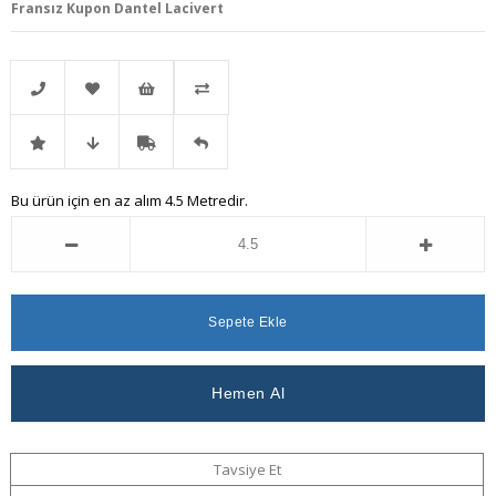
Fransız Kupon Dantel Lacivert
Telefonla
Favorilere
İstek
Karşılaştır
İndirimli
Fiyat
Kargo
Gelince
Bu ürün için en az alım 4.5 Metredir.
Sipariş
Ekle
Listeme
Ürün
Düşünce
Bedava
Haber
Ekle
Haber
Ver
Ver
Tavsiye Et