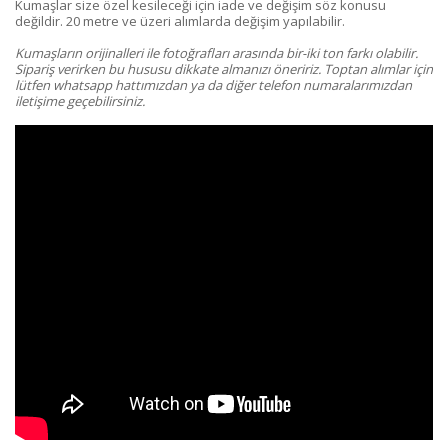
Kumaşlar size özel kesileceği için iade ve değişim söz konusu
değildir. 20 metre ve üzeri alımlarda değişim yapılabilir.
Kumaşların orijinalleri ile fotoğrafları arasında bir-iki ton farkı olabilir.
Sipariş verirken bu hususu dikkate almanızı öneririz. Toptan alımlar için
lütfen whatsapp hattımızdan ya da diğer telefon numaralarımızdan
iletişime geçebilirsiniz.