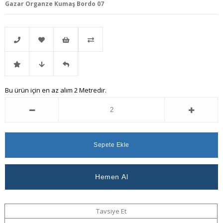
Gazar Organze Kumaş Bordo 07
Telefonla
Favorilere
İstek
Karşılaştır
İndirimli
Fiyat
Gelince
Bu ürün için en az alım 2 Metredir.
Sipariş
Ekle
Listeme
Ürün
Düşünce
Haber
Ekle
Haber
Ver
Ver
Tavsiye Et