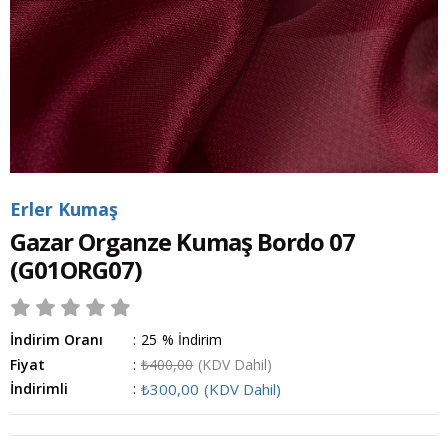
Erler Kumaş
Gazar Organze Kumaş Bordo 07
(G01ORG07)
İndirim Oranı
:
25
%
İndirim
Fiyat
:
₺400,00
(KDV Dahil)
İndirimli
:
₺300,00
(KDV Dahil)