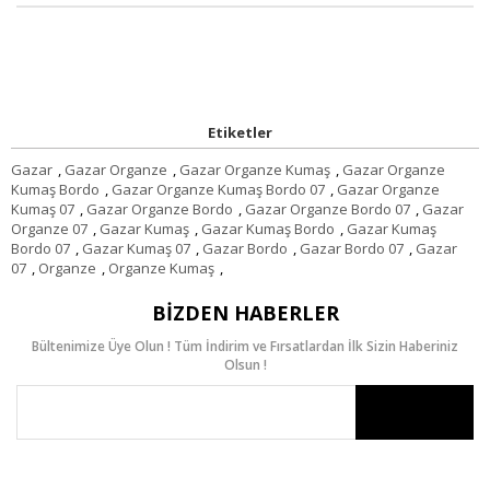
Etiketler
Gazar
,
Gazar Organze
,
Gazar Organze Kumaş
,
Gazar Organze
Kumaş Bordo
,
Gazar Organze Kumaş Bordo 07
,
Gazar Organze
Kumaş 07
,
Gazar Organze Bordo
,
Gazar Organze Bordo 07
,
Gazar
Organze 07
,
Gazar Kumaş
,
Gazar Kumaş Bordo
,
Gazar Kumaş
Bordo 07
,
Gazar Kumaş 07
,
Gazar Bordo
,
Gazar Bordo 07
,
Gazar
07
,
Organze
,
Organze Kumaş
,
BIZDEN HABERLER
Bültenimize Üye Olun ! Tüm İndirim ve Fırsatlardan İlk Sizin Haberiniz
Olsun !