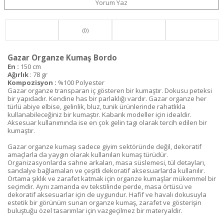
Yorum Yaz
(0)
Gazar Organze Kumaş Bordo
En :
150 cm
Ağırlık
: 78 gr
Kompozisyon :
%100 Polyester
Gazar organze transparan iç gösteren bir kumaştır. Dokusu peteksi
bir yapıdadır. Kendine has bir parlaklığı vardır. Gazar organze her
türlü abiye elbise, gelinlik, bluz, tunik ürünlerinde rahatlıkla
kullanabileceğiniz bir kumaştır. Kabarık modeller için idealdir.
Aksesuar kullanımında ise en çok gelin tagı olarak tercih edilen bir
kumaştır.
Gazar organze kumaşı sadece giyim sektöründe değil, dekoratif
amaçlarla da yaygın olarak kullanılan kumaş türüdür.
Organizasyonlarda sahne arkaları, masa süslemesi, tül detayları,
sandalye bağlamaları ve çeşitli dekoratif aksesuarlarda kullanılır.
Ortama şıklık ve zarafet katmak için organze kumaşlar mükemmel bir
seçimdir. Aynı zamanda ev tekstilinde perde, masa örtüsü ve
dekoratif aksesuarlar için de uygundur. Hafif ve havalı dokusuyla
estetik bir görünüm sunan organze kumaş, zarafet ve gösterişin
buluştuğu özel tasarımlar için vazgeçilmez bir materyaldir.