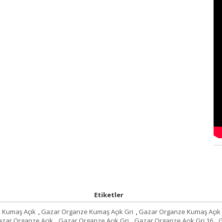
Etiketler
 Kumaş Açık
,
Gazar Organze Kumaş Açık Gri
,
Gazar Organze Kumaş Açık 
zar Organze Açık
,
Gazar Organze Açık Gri
,
Gazar Organze Açık Gri 16
,
G