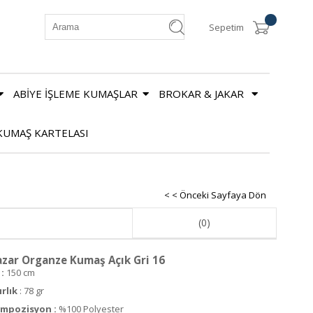
Sepetim
ABİYE İŞLEME KUMAŞLAR
BROKAR & JAKAR
KUMAŞ KARTELASI
< < Önceki Sayfaya Dön
(0)
zar Organze Kumaş Açık Gri 16
:
150 cm
ırlık
: 78 gr
mpozisyon :
%100 Polyester