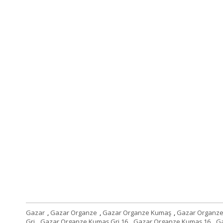
Gazar
,
Gazar Organze
,
Gazar Organze Kumaş
,
Gazar Organze
Gri
,
Gazar Organze Kumaş Gri 16
,
Gazar Organze Kumaş 16
,
Ga