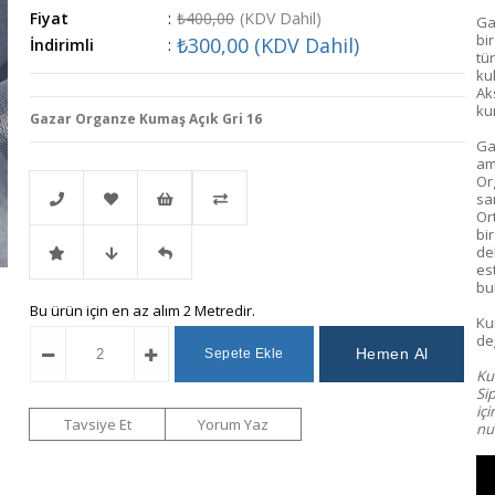
Fiyat
:
₺400,00
(KDV Dahil)
Ga
bi
₺300,00
(KDV Dahil)
İndirimli
:
tür
kul
Ak
ku
Gazar Organze Kumaş Açık Gri 16
Ga
am
Or
sa
Or
bi
de
Telefonla
Favorilere
İstek
Karşılaştır
es
bu
İndirimli
Fiyat
Gelince
Bu ürün için en az alım 2 Metredir.
Sipariş
Ekle
Listeme
Ku
değ
Ürün
Düşünce
Haber
Ekle
Kum
Si
iç
Haber
Ver
Tavsiye Et
Yorum Yaz
num
Ver