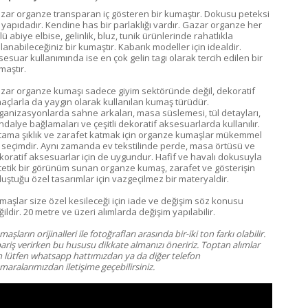
zar organze transparan iç gösteren bir kumaştır. Dokusu peteksi
r yapıdadır. Kendine has bir parlaklığı vardır. Gazar organze her
lü abiye elbise, gelinlik, bluz, tunik ürünlerinde rahatlıkla
lanabileceğiniz bir kumaştır. Kabarık modeller için idealdir.
sesuar kullanımında ise en çok gelin tagı olarak tercih edilen bir
maştır.
zar organze kumaşı sadece giyim sektöründe değil, dekoratif
açlarla da yaygın olarak kullanılan kumaş türüdür.
ganizasyonlarda sahne arkaları, masa süslemesi, tül detayları,
ndalye bağlamaları ve çeşitli dekoratif aksesuarlarda kullanılır.
tama şıklık ve zarafet katmak için organze kumaşlar mükemmel
r seçimdir. Aynı zamanda ev tekstilinde perde, masa örtüsü ve
koratif aksesuarlar için de uygundur. Hafif ve havalı dokusuyla
tetik bir görünüm sunan organze kumaş, zarafet ve gösterişin
luştuğu özel tasarımlar için vazgeçilmez bir materyaldir.
maşlar size özel kesileceği için iade ve değişim söz konusu
ildir. 20 metre ve üzeri alımlarda değişim yapılabilir.
aşların orijinalleri ile fotoğrafları arasında bir-iki ton farkı olabilir.
pariş verirken bu hususu dikkate almanızı öneririz. Toptan alımlar
in lütfen whatsapp hattımızdan ya da diğer telefon
aralarımızdan iletişime geçebilirsiniz.