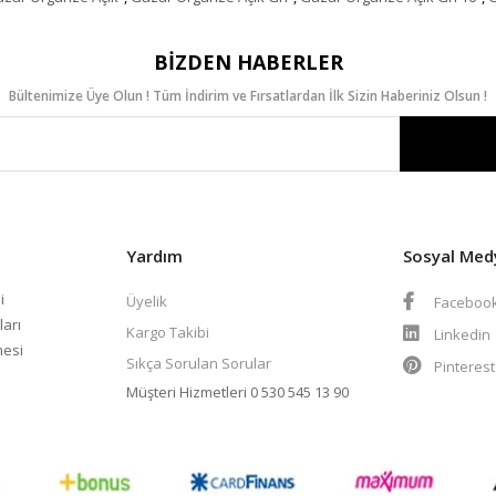
BIZDEN HABERLER
Bültenimize Üye Olun ! Tüm İndirim ve Fırsatlardan İlk Sizin Haberiniz Olsun !
Yardım
Sosyal Med
i
Üyelik
Faceboo
ları
Kargo Takibi
Linkedin
mesi
Sıkça Sorulan Sorular
Pinteres
Müşteri Hizmetleri
0 530 545 13 90