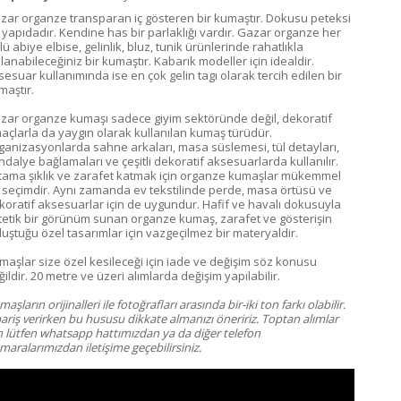
zar organze transparan iç gösteren bir kumaştır. Dokusu peteksi
r yapıdadır. Kendine has bir parlaklığı vardır. Gazar organze her
lü abiye elbise, gelinlik, bluz, tunik ürünlerinde rahatlıkla
lanabileceğiniz bir kumaştır. Kabarık modeller için idealdir.
sesuar kullanımında ise en çok gelin tagı olarak tercih edilen bir
maştır.
zar organze kumaşı sadece giyim sektöründe değil, dekoratif
açlarla da yaygın olarak kullanılan kumaş türüdür.
ganizasyonlarda sahne arkaları, masa süslemesi, tül detayları,
ndalye bağlamaları ve çeşitli dekoratif aksesuarlarda kullanılır.
tama şıklık ve zarafet katmak için organze kumaşlar mükemmel
r seçimdir. Aynı zamanda ev tekstilinde perde, masa örtüsü ve
koratif aksesuarlar için de uygundur. Hafif ve havalı dokusuyla
tetik bir görünüm sunan organze kumaş, zarafet ve gösterişin
luştuğu özel tasarımlar için vazgeçilmez bir materyaldir.
maşlar size özel kesileceği için iade ve değişim söz konusu
ildir. 20 metre ve üzeri alımlarda değişim yapılabilir.
aşların orijinalleri ile fotoğrafları arasında bir-iki ton farkı olabilir.
pariş verirken bu hususu dikkate almanızı öneririz. Toptan alımlar
in lütfen whatsapp hattımızdan ya da diğer telefon
aralarımızdan iletişime geçebilirsiniz.