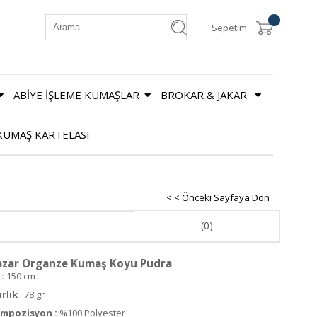
Sepetim
ABİYE İŞLEME KUMAŞLAR
BROKAR & JAKAR
KUMAŞ KARTELASI
< < Önceki Sayfaya Dön
(0)
zar Organze Kumaş Koyu Pudra
:
150 cm
ırlık
: 78 gr
mpozisyon :
%100 Polyester