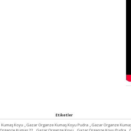
Etiketler
e Kumaş Koyu
,
Gazar Organze Kumaş Koyu Pudra
,
Gazar Organze Kumaş
 Organze Kumaş 22
,
Gazar Organze Koyu
,
Gazar Organze Koyu Pudra
,