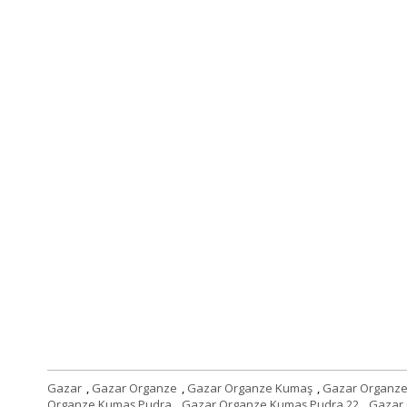
Gazar
,
Gazar Organze
,
Gazar Organze Kumaş
,
Gazar Organz
Organze Kumaş Pudra
,
Gazar Organze Kumaş Pudra 22
,
Gazar