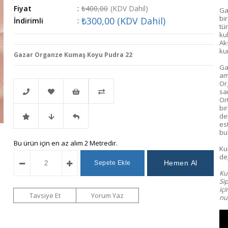
Fiyat
:
₺400,00
(KDV Dahil)
Ga
bi
₺300,00
(KDV Dahil)
İndirimli
:
tür
kul
Ak
ku
Gazar Organze Kumaş Koyu Pudra 22
Ga
am
Or
sa
Or
bi
de
Telefonla
Favorilere
İstek
Karşılaştır
es
bu
İndirimli
Fiyat
Gelince
Bu ürün için en az alım 2 Metredir.
Sipariş
Ekle
Listeme
Ku
değ
Ürün
Düşünce
Haber
Ekle
Kum
Si
iç
Haber
Ver
Tavsiye Et
Yorum Yaz
num
Ver