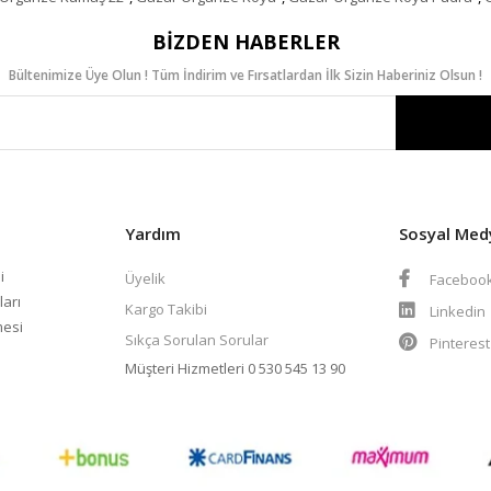
BIZDEN HABERLER
Bültenimize Üye Olun ! Tüm İndirim ve Fırsatlardan İlk Sizin Haberiniz Olsun !
Yardım
Sosyal Med
i
Üyelik
Faceboo
ları
Kargo Takibi
Linkedin
mesi
Sıkça Sorulan Sorular
Pinteres
Müşteri Hizmetleri
0 530 545 13 90