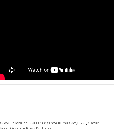
 Koyu Pudra 22
,
Gazar Organze Kumaş Koyu 22
,
Gazar
Gazar Organze Koyu Pudra 22
,