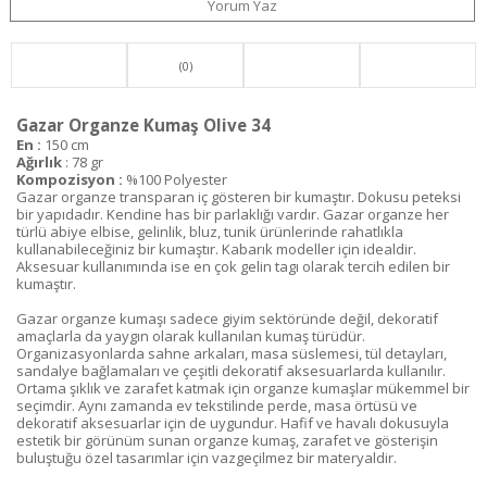
Yorum Yaz
(0)
Gazar Organze Kumaş Olive 34
En :
150 cm
Ağırlık
: 78 gr
Kompozisyon :
%100 Polyester
Gazar organze transparan iç gösteren bir kumaştır. Dokusu peteksi
bir yapıdadır. Kendine has bir parlaklığı vardır. Gazar organze her
türlü abiye elbise, gelinlik, bluz, tunik ürünlerinde rahatlıkla
kullanabileceğiniz bir kumaştır. Kabarık modeller için idealdir.
Aksesuar kullanımında ise en çok gelin tagı olarak tercih edilen bir
kumaştır.
Gazar organze kumaşı sadece giyim sektöründe değil, dekoratif
amaçlarla da yaygın olarak kullanılan kumaş türüdür.
Organizasyonlarda sahne arkaları, masa süslemesi, tül detayları,
sandalye bağlamaları ve çeşitli dekoratif aksesuarlarda kullanılır.
Ortama şıklık ve zarafet katmak için organze kumaşlar mükemmel bir
seçimdir. Aynı zamanda ev tekstilinde perde, masa örtüsü ve
dekoratif aksesuarlar için de uygundur. Hafif ve havalı dokusuyla
estetik bir görünüm sunan organze kumaş, zarafet ve gösterişin
buluştuğu özel tasarımlar için vazgeçilmez bir materyaldir.