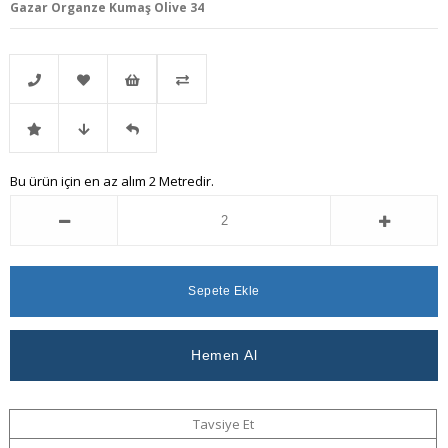
Gazar Organze Kumaş Olive 34
Telefonla
Favorilere
İstek
Karşılaştır
İndirimli
Fiyat
Gelince
Bu ürün için en az alım 2 Metredir.
Sipariş
Ekle
Listeme
Ürün
Düşünce
Haber
Ekle
Haber
Ver
Ver
Tavsiye Et