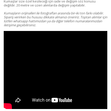
Kumaşlar size özel kesileceği için iade ve değişim söz konusu
değildir. 20 metre ve üzeri alımlarda değişim yapılabilir.
Kumaşların orijinalleri ile fotoğrafları arasında bir-iki ton farkı olabilir.
Sipariş verirken bu hususu dikkate almanızı öneririz. Toptan alımlar için
lütfen whatsapp hattımızdan ya da diğer telefon numaralarımızdan
iletişime geçebilirsiniz.