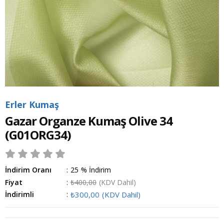
Erler Kumaş
Gazar Organze Kumaş Olive 34
(G01ORG34)
İndirim Oranı
:
25
%
İndirim
Fiyat
:
₺400,00
(KDV Dahil)
İndirimli
:
₺300,00
(KDV Dahil)