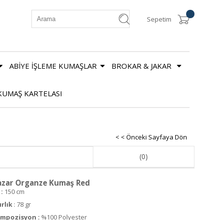
Sepetim
ABİYE İŞLEME KUMAŞLAR
BROKAR & JAKAR
KUMAŞ KARTELASI
< < Önceki Sayfaya Dön
(0)
azar Organze Kumaş Red
:
150 cm
ırlık
: 78 gr
mpozisyon :
%100 Polyester