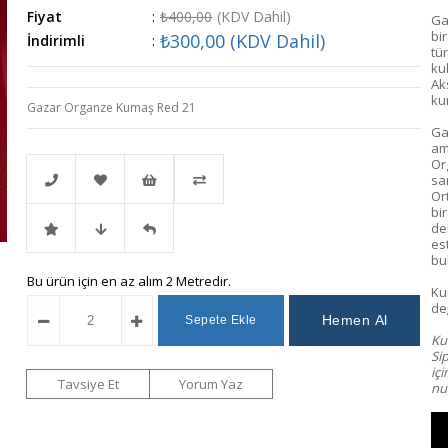
Fiyat
:
₺400,00
(KDV Dahil)
Ga
bi
₺300,00
(KDV Dahil)
İndirimli
:
tür
kul
Ak
ku
Gazar Organze Kumaş Red 21
Ga
am
Or
sa
Or
bi
de
Telefonla
Favorilere
İstek
Karşılaştır
es
bu
İndirimli
Fiyat
Gelince
Bu ürün için en az alım 2 Metredir.
Sipariş
Ekle
Listeme
Ku
değ
Ürün
Düşünce
Haber
Ekle
Kum
Si
iç
Haber
Ver
Tavsiye Et
Yorum Yaz
num
Ver