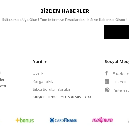
BIZDEN HABERLER
Bültenimize Üye Olun ! Tüm İndirim ve Fırsatlardan İlk Sizin Haberiniz Olsun !
Yardım
Sosyal Med
i
Üyelik
Faceboo
ları
Kargo Takibi
Linkedin
mesi
Sıkça Sorulan Sorular
Pinteres
Müşteri Hizmetleri
0 530 545 13 90