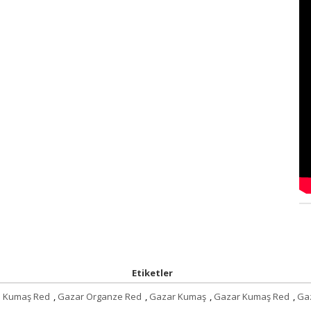
Etiketler
e Kumaş Red
,
Gazar Organze Red
,
Gazar Kumaş
,
Gazar Kumaş Red
,
Ga