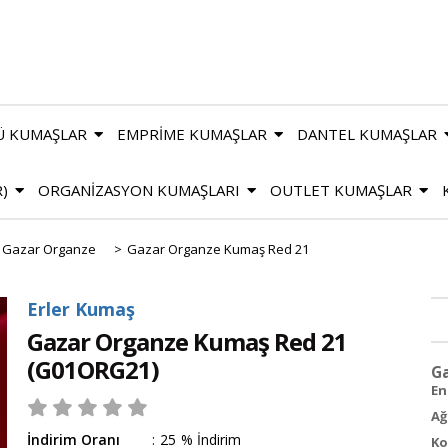
Ü KUMAŞLAR
EMPRİME KUMAŞLAR
DANTEL KUMAŞLAR
R)
ORGANİZASYON KUMAŞLARI
OUTLET KUMAŞLAR
Gazar Organze
>
Gazar Organze Kumaş Red 21
Erler Kumaş
Gazar Organze Kumaş Red 21
(G01ORG21)
G
En 
Ağ
İndirim Oranı
:
25
%
İndirim
Ko