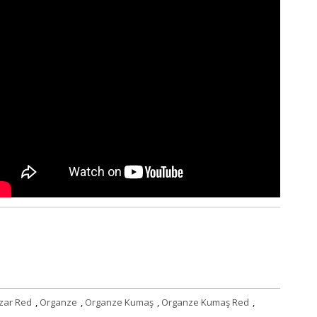
zar Red
,
Organze
,
Organze Kumaş
,
Organze Kumaş Red
,