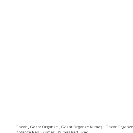
Gazar
,
Gazar Organze
,
Gazar Organze Kumaş
,
Gazar Organz
Organze Red
,
Kumaş
,
Kumaş Red
,
Red
,