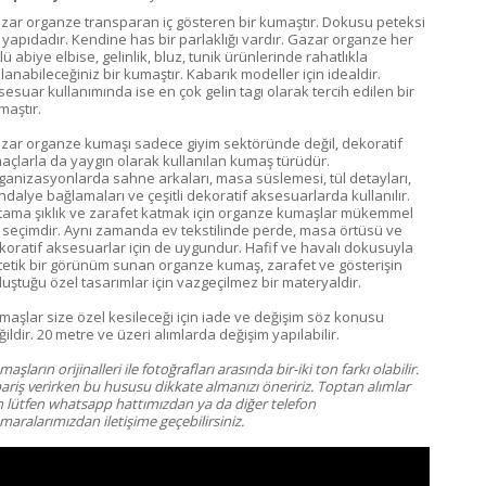
zar organze transparan iç gösteren bir kumaştır. Dokusu peteksi
r yapıdadır. Kendine has bir parlaklığı vardır. Gazar organze her
lü abiye elbise, gelinlik, bluz, tunik ürünlerinde rahatlıkla
lanabileceğiniz bir kumaştır. Kabarık modeller için idealdir.
sesuar kullanımında ise en çok gelin tagı olarak tercih edilen bir
maştır.
zar organze kumaşı sadece giyim sektöründe değil, dekoratif
açlarla da yaygın olarak kullanılan kumaş türüdür.
ganizasyonlarda sahne arkaları, masa süslemesi, tül detayları,
ndalye bağlamaları ve çeşitli dekoratif aksesuarlarda kullanılır.
tama şıklık ve zarafet katmak için organze kumaşlar mükemmel
r seçimdir. Aynı zamanda ev tekstilinde perde, masa örtüsü ve
koratif aksesuarlar için de uygundur. Hafif ve havalı dokusuyla
tetik bir görünüm sunan organze kumaş, zarafet ve gösterişin
luştuğu özel tasarımlar için vazgeçilmez bir materyaldir.
maşlar size özel kesileceği için iade ve değişim söz konusu
ildir. 20 metre ve üzeri alımlarda değişim yapılabilir.
aşların orijinalleri ile fotoğrafları arasında bir-iki ton farkı olabilir.
pariş verirken bu hususu dikkate almanızı öneririz. Toptan alımlar
in lütfen whatsapp hattımızdan ya da diğer telefon
aralarımızdan iletişime geçebilirsiniz.