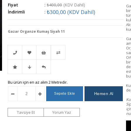
Fiyat
:
₺400,00
(KDV Dahil)
Ga
bi
₺300,00
(KDV Dahil)
İndirimli
:
tür
kul
Ak
ku
Gazar Organze Kumaş Siyah 11
Ga
am
Or
sa
Or
bi
de
Telefonla
Favorilere
İstek
Karşılaştır
es
bu
İndirimli
Fiyat
Gelince
Bu ürün için en az alım 2 Metredir.
Sipariş
Ekle
Listeme
Ku
değ
Ürün
Düşünce
Haber
Ekle
Kum
Si
iç
Haber
Ver
Tavsiye Et
Yorum Yaz
num
Ver