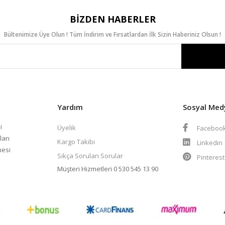
BIZDEN HABERLER
Bültenimize Üye Olun ! Tüm İndirim ve Fırsatlardan İlk Sizin Haberiniz Olsun !
Yardım
Sosyal Med
i
Üyelik
Faceboo
ları
Kargo Takibi
Linkedin
mesi
Sıkça Sorulan Sorular
Pinteres
Müşteri Hizmetleri
0 530 545 13 90