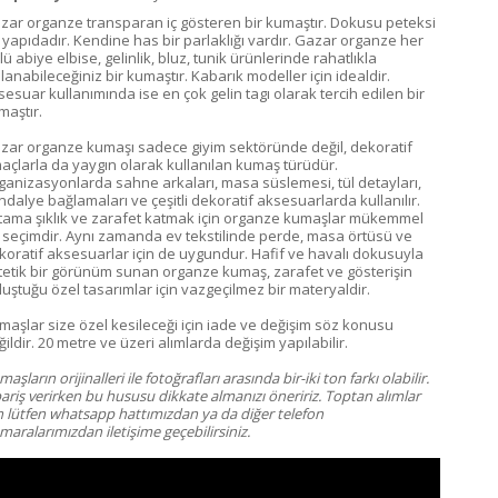
zar organze transparan iç gösteren bir kumaştır. Dokusu peteksi
r yapıdadır. Kendine has bir parlaklığı vardır. Gazar organze her
lü abiye elbise, gelinlik, bluz, tunik ürünlerinde rahatlıkla
lanabileceğiniz bir kumaştır. Kabarık modeller için idealdir.
sesuar kullanımında ise en çok gelin tagı olarak tercih edilen bir
maştır.
zar organze kumaşı sadece giyim sektöründe değil, dekoratif
açlarla da yaygın olarak kullanılan kumaş türüdür.
ganizasyonlarda sahne arkaları, masa süslemesi, tül detayları,
ndalye bağlamaları ve çeşitli dekoratif aksesuarlarda kullanılır.
tama şıklık ve zarafet katmak için organze kumaşlar mükemmel
r seçimdir. Aynı zamanda ev tekstilinde perde, masa örtüsü ve
koratif aksesuarlar için de uygundur. Hafif ve havalı dokusuyla
tetik bir görünüm sunan organze kumaş, zarafet ve gösterişin
luştuğu özel tasarımlar için vazgeçilmez bir materyaldir.
maşlar size özel kesileceği için iade ve değişim söz konusu
ildir. 20 metre ve üzeri alımlarda değişim yapılabilir.
aşların orijinalleri ile fotoğrafları arasında bir-iki ton farkı olabilir.
pariş verirken bu hususu dikkate almanızı öneririz. Toptan alımlar
in lütfen whatsapp hattımızdan ya da diğer telefon
aralarımızdan iletişime geçebilirsiniz.