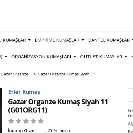
Ü KUMAŞLAR
EMPRİME KUMAŞLAR
DANTEL KUMAŞLAR
R)
ORGANİZASYON KUMAŞLARI
OUTLET KUMAŞLAR
Gazar Organze
>
Gazar Organze Kumaş Siyah 11
Erler Kumaş
Gazar Organze Kumaş Siyah 11
(G01ORG11)
Ga
En 
Ağ
İndirim Oranı
:
25
%
İndirim
Ko