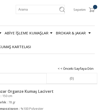
Sepetim
ABİYE İŞLEME KUMAŞLAR
BROKAR & JAKAR
KUMAŞ KARTELASI
< < Önceki Sayfaya Dön
(0)
zar Organze Kumaş Lacivert
:
150 cm
ırlık
: 78 gr
mpozisyon :
%100 Polyester