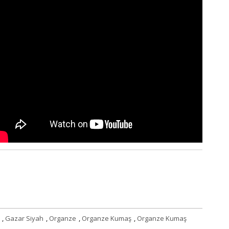
,
Gazar Siyah
,
Organze
,
Organze Kumaş
,
Organze Kumaş