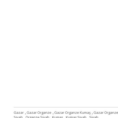
Gazar
,
Gazar Organze
,
Gazar Organze Kumaş
,
Gazar Organze
Siyah
,
Organze Siyah
,
Kumaş
,
Kumaş Siyah
,
Siyah
,