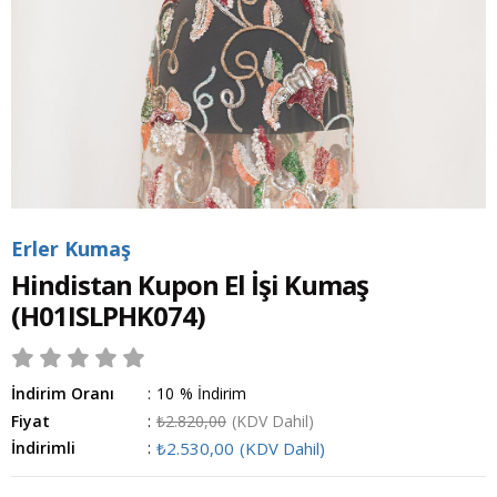
Erler Kumaş
Hindistan Kupon El İşi Kumaş
(H01ISLPHK074)
İndirim Oranı
:
10
%
İndirim
Fiyat
:
₺2.820,00
(KDV Dahil)
İndirimli
:
₺2.530,00
(KDV Dahil)