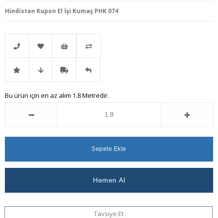
Hindistan Kupon El İşi Kumaş PHK 074
Telefonla
Favorilere
İstek
Karşılaştır
İndirimli
Fiyat
Kargo
Gelince
Bu ürün için en az alım 1.8 Metredir.
Sipariş
Ekle
Listeme
Ürün
Düşünce
Bedava
Haber
Ekle
Haber
Ver
Ver
Tavsiye Et