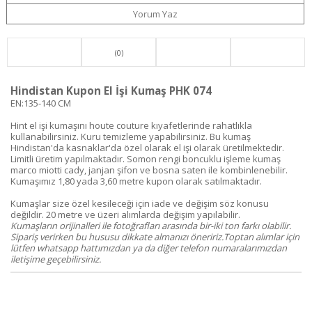
Yorum Yaz
(0)
Hindistan Kupon El İşi Kumaş PHK 074
EN:135-140 CM
Hint el işi kumaşını houte couture kıyafetlerinde rahatlıkla
kullanabilirsiniz. Kuru temizleme yapabilirsiniz. Bu kumaş
Hindistan'da kasnaklar'da özel olarak el işi olarak üretilmektedir.
Limitli üretim yapılmaktadır. Somon rengi boncuklu işleme kumaş
marco miotti cady, janjan şifon ve bosna saten ile kombinlenebilir.
Kumaşımız 1,80 yada 3,60 metre kupon olarak satılmaktadır.
Kumaşlar size özel kesileceği için iade ve değişim söz konusu
değildir. 20 metre ve üzeri alımlarda değişim yapılabilir.
Kumaşların orijinalleri ile fotoğrafları arasında bir-iki ton farkı olabilir.
Sipariş verirken bu hususu dikkate almanızı öneririz.Toptan alımlar için
lütfen whatsapp hattımızdan ya da diğer telefon numaralarımızdan
iletişime geçebilirsiniz.