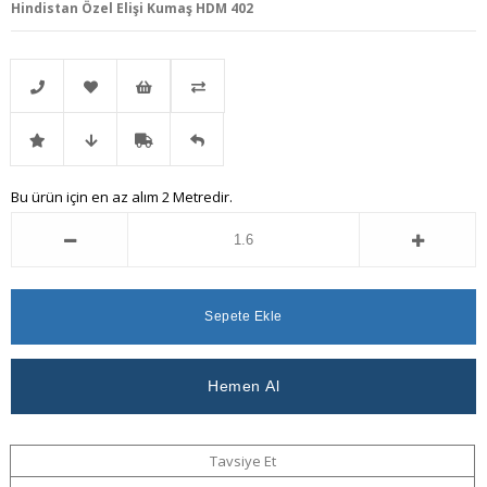
Hindistan Özel Elişi Kumaş HDM 402
Telefonla
Favorilere
İstek
Karşılaştır
İndirimli
Fiyat
Kargo
Gelince
Bu ürün için en az alım 2 Metredir.
Sipariş
Ekle
Listeme
Ürün
Düşünce
Bedava
Haber
Ekle
Haber
Ver
Ver
Tavsiye Et