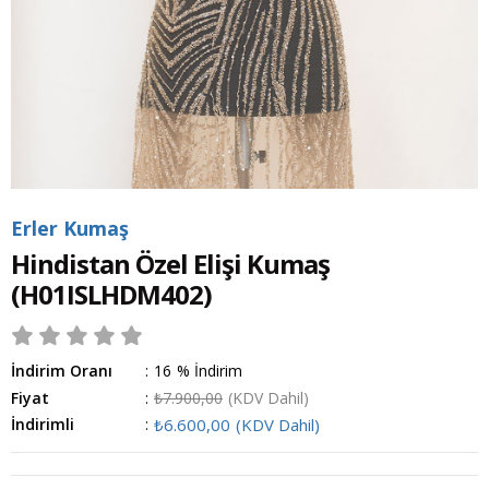
Erler Kumaş
Hindistan Özel Elişi Kumaş
(H01ISLHDM402)
İndirim Oranı
:
16
%
İndirim
Fiyat
:
₺7.900,00
(KDV Dahil)
İndirimli
:
₺6.600,00
(KDV Dahil)