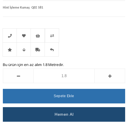
Hint İşleme Kumaş QEE 581
Telefonla
Favorilere
İstek
Karşılaştır
İndirimli
Fiyat
Kargo
Gelince
Bu ürün için en az alım 1.8 Metredir.
Sipariş
Ekle
Listeme
Ürün
Düşünce
Bedava
Haber
Ekle
Haber
Ver
Ver