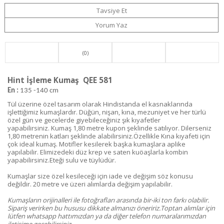
Tavsiye Et
Yorum Yaz
(0)
Hint İşleme Kumaş QEE 581
En :
135 -140 cm
Tül üzerine özel tasarım olarak Hindistanda el kasnaklarında
işlettiğimiz kumaşlardır. Düğün, nişan, kına, mezuniyet ve her türlü
özel gün ve gecelerde giyebileceğiniz şık kıyafetler
yapabilirsiniz. Kumaş 1,80 metre kupon şeklinde satılıyor. Dilerseniz
1,80 metrenin katları şeklinde alabilirsiniz.Özellikle Kına kıyafeti için
çok ideal kumaş. Motifler kesilerek başka kumaşlara aplike
yapılabilir. Elimizedeki düz krep ve saten kuöaşlarla kombin
yapabilirsiniz.Eteği sulu ve tüylüdür.
Kumaşlar size özel kesileceği için iade ve değişim söz konusu
değildir. 20 metre ve üzeri alımlarda değişim yapılabilir.
Kumaşların orijinalleri ile fotoğrafları arasında bir-iki ton farkı olabilir.
Sipariş verirken bu hususu dikkate almanızı öneririz.Toptan alımlar için
lütfen whatsapp hattımızdan ya da diğer telefon numaralarımızdan
iletişime geçebilirsiniz.