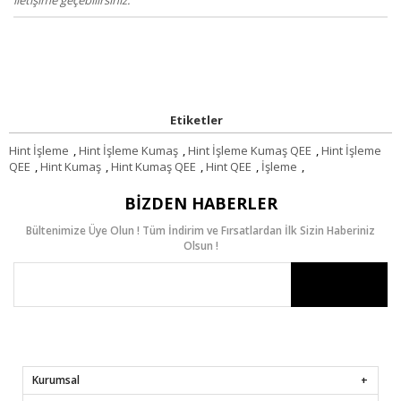
Etiketler
Hint İşleme
,
Hint İşleme Kumaş
,
Hint İşleme Kumaş QEE
,
Hint İşleme
QEE
,
Hint Kumaş
,
Hint Kumaş QEE
,
Hint QEE
,
İşleme
,
BIZDEN HABERLER
Bültenimize Üye Olun ! Tüm İndirim ve Fırsatlardan İlk Sizin Haberiniz
Olsun !
Kurumsal