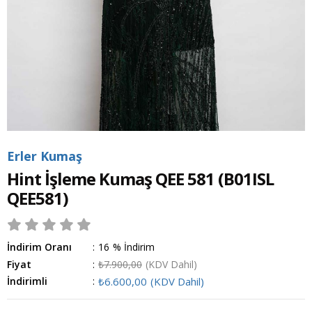
Erler Kumaş
Hint İşleme Kumaş QEE 581
(B01ISL
QEE581)
İndirim Oranı
:
16
%
İndirim
Fiyat
:
₺7.900,00
(KDV Dahil)
İndirimli
:
₺6.600,00
(KDV Dahil)