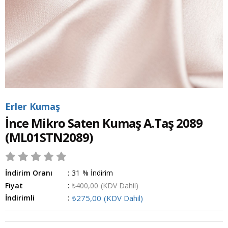
Erler Kumaş
İnce Mikro Saten Kumaş A.Taş 2089
(ML01STN2089)
İndirim Oranı
:
31
%
İndirim
Fiyat
:
₺400,00
(KDV Dahil)
İndirimli
:
₺275,00
(KDV Dahil)