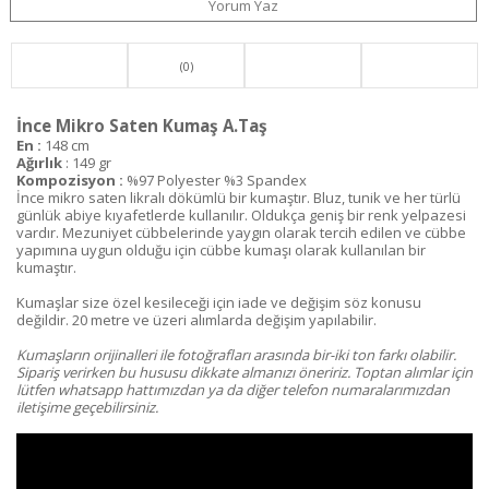
Yorum Yaz
(0)
İnce Mikro Saten Kumaş A.Taş
En :
148 cm
Ağırlık
: 149 gr
Kompozisyon :
%97 Polyester %3 Spandex
İnce mikro saten likralı dökümlü bir kumaştır. Bluz, tunik ve her türlü
günlük abiye kıyafetlerde kullanılır. Oldukça geniş bir renk yelpazesi
vardır. Mezuniyet cübbelerinde yaygın olarak tercih edilen ve cübbe
yapımına uygun olduğu için cübbe kumaşı olarak kullanılan bir
kumaştır.
Kumaşlar size özel kesileceği için iade ve değişim söz konusu
değildir. 20 metre ve üzeri alımlarda değişim yapılabilir.
Kumaşların orijinalleri ile fotoğrafları arasında bir-iki ton farkı olabilir.
Sipariş verirken bu hususu dikkate almanızı öneririz. Toptan alımlar için
lütfen whatsapp hattımızdan ya da diğer telefon numaralarımızdan
iletişime geçebilirsiniz.