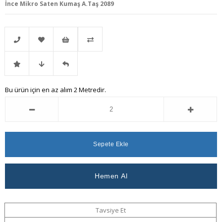
İnce Mikro Saten Kumaş A.Taş 2089
Telefonla
Favorilere
İstek
Karşılaştır
İndirimli
Fiyat
Gelince
Bu ürün için en az alım 2 Metredir.
Sipariş
Ekle
Listeme
Ürün
Düşünce
Haber
Ekle
Haber
Ver
Ver
Tavsiye Et