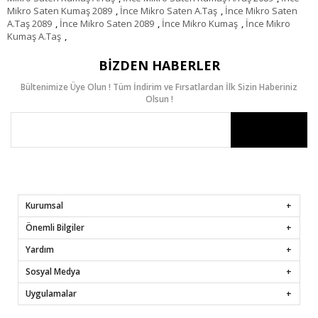
Mikro Saten Kumaş 2089
,
İnce Mikro Saten A.Taş
,
İnce Mikro Saten
A.Taş 2089
,
İnce Mikro Saten 2089
,
İnce Mikro Kumaş
,
İnce Mikro
Kumaş A.Taş
,
BIZDEN HABERLER
Bültenimize Üye Olun ! Tüm İndirim ve Fırsatlardan İlk Sizin Haberiniz
Olsun !
Kurumsal
Önemli Bilgiler
Yardım
Sosyal Medya
Uygulamalar