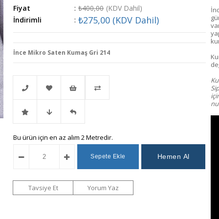
Fiyat
:
₺400,00
(KDV Dahil)
İnc
gü
₺275,00
(KDV Dahil)
İndirimli
:
va
ya
ku
İnce Mikro Saten Kumaş Gri 214
Ku
değ
Kum
Si
iç
num
Telefonla
Favorilere
İstek
Karşılaştır
İndirimli
Fiyat
Gelince
Bu ürün için en az alım 2 Metredir.
Sipariş
Ekle
Listeme
Ürün
Düşünce
Haber
Ekle
Haber
Ver
Tavsiye Et
Yorum Yaz
Ver