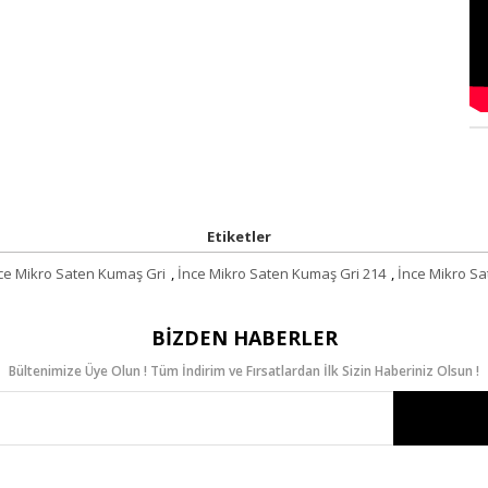
Etiketler
ce Mikro Saten Kumaş Gri
,
İnce Mikro Saten Kumaş Gri 214
,
İnce Mikro S
BIZDEN HABERLER
Bültenimize Üye Olun ! Tüm İndirim ve Fırsatlardan İlk Sizin Haberiniz Olsun !