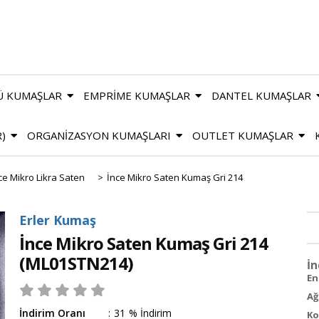
Ü KUMAŞLAR
EMPRİME KUMAŞLAR
DANTEL KUMAŞLAR
R)
ORGANİZASYON KUMAŞLARI
OUTLET KUMAŞLAR
ce Mikro Likra Saten
>
İnce Mikro Saten Kumaş Gri 214
Erler Kumaş
İnce Mikro Saten Kumaş Gri 214
(ML01STN214)
İn
En 
Ağ
İndirim Oranı
:
31
%
İndirim
Ko