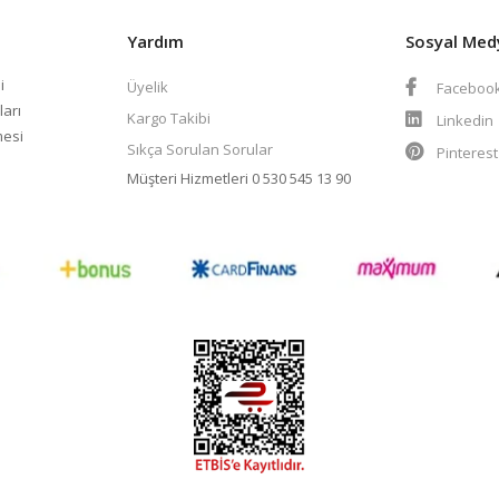
Yardım
Sosyal Med
i
Üyelik
Faceboo
ları
Kargo Takibi
Linkedin
mesi
Sıkça Sorulan Sorular
Pinteres
Müşteri Hizmetleri
0 530 545 13 90