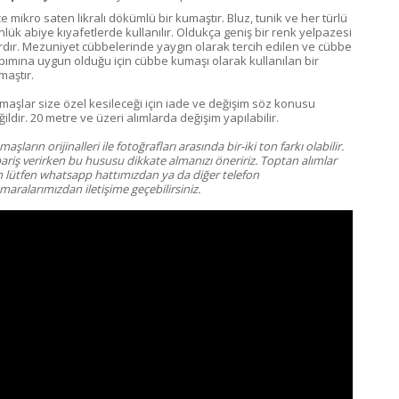
e mikro saten likralı dökümlü bir kumaştır. Bluz, tunik ve her türlü
nlük abiye kıyafetlerde kullanılır. Oldukça geniş bir renk yelpazesi
rdır. Mezuniyet cübbelerinde yaygın olarak tercih edilen ve cübbe
pımına uygun olduğu için cübbe kumaşı olarak kullanılan bir
maştır.
maşlar size özel kesileceği için iade ve değişim söz konusu
ildir. 20 metre ve üzeri alımlarda değişim yapılabilir.
aşların orijinalleri ile fotoğrafları arasında bir-iki ton farkı olabilir.
pariş verirken bu hususu dikkate almanızı öneririz. Toptan alımlar
in lütfen whatsapp hattımızdan ya da diğer telefon
aralarımızdan iletişime geçebilirsiniz.