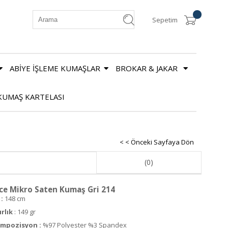
Sepetim
ABİYE İŞLEME KUMAŞLAR
BROKAR & JAKAR
KUMAŞ KARTELASI
< < Önceki Sayfaya Dön
(0)
ce Mikro Saten Kumaş Gri 214
:
148 cm
ırlık
: 149 gr
mpozisyon :
%97 Polyester %3 Spandex