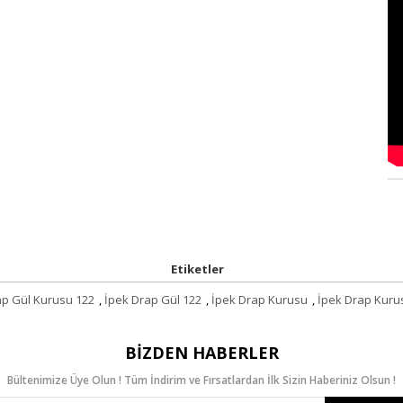
Etiketler
ap Gül Kurusu 122
,
İpek Drap Gül 122
,
İpek Drap Kurusu
,
İpek Drap Kuru
BIZDEN HABERLER
Bültenimize Üye Olun ! Tüm İndirim ve Fırsatlardan İlk Sizin Haberiniz Olsun !