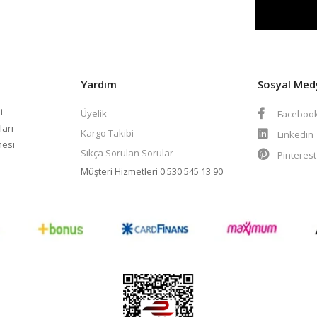
Yardım
Sosyal Med
i
Üyelik
Faceboo
ları
Kargo Takibi
Linkedin
mesi
Sıkça Sorulan Sorular
Pinteres
Müşteri Hizmetleri
0 530 545 13 90