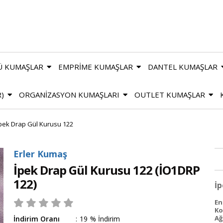
Ü KUMAŞLAR
EMPRİME KUMAŞLAR
DANTEL KUMAŞLAR
R)
ORGANİZASYON KUMAŞLARI
OUTLET KUMAŞLAR
pek Drap Gül Kurusu 122
Erler Kumaş
İpek Drap Gül Kurusu 122
(İO1DRP
122)
İp
En
Ko
Ağı
İndirim Oranı
:
19
%
İndirim