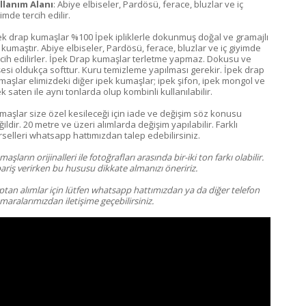
llanım Alanı
: Abiye elbiseler, Pardösü, ferace, bluzlar ve iç
imde tercih edilir.
ek drap kumaşlar %100 İpek ipliklerle dokunmuş doğal ve gramajlı
r kumaştır. Abiye elbiseler, Pardösü, ferace, bluzlar ve iç giyimde
rcih edilirler. İpek Drap kumaşlar terletme yapmaz. Dokusu ve
şesi oldukça softtur. Kuru temizleme yapılması gerekir. İpek drap
maşlar elimizdeki diğer ipek kumaşlar; ipek şifon, ipek mongol ve
k saten ile aynı tonlarda olup kombinli kullanılabilir.
maşlar size özel kesileceği için iade ve değişim söz konusu
ildir. 20 metre ve üzeri alımlarda değişim yapılabilir. Farklı
rselleri whatsapp hattımızdan talep edebilirsiniz.
aşların orijinalleri ile fotoğrafları arasında bir-iki ton farkı olabilir.
ariş verirken bu hususu dikkate almanızı öneririz.
ptan alımlar için lütfen whatsapp hattımızdan ya da diğer telefon
aralarımızdan iletişime geçebilirsiniz.