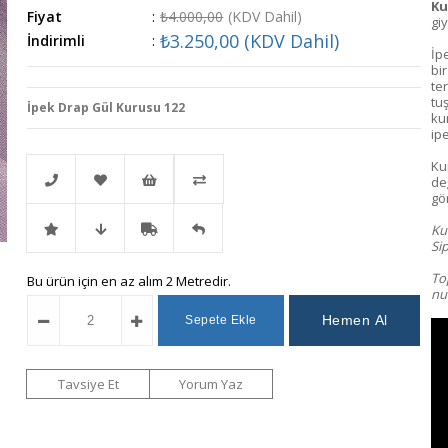
Ku
Fiyat
:
₺4.000,00
(KDV Dahil)
giy
₺3.250,00
(KDV Dahil)
İndirimli
:
İp
bi
te
tu
İpek Drap Gül Kurusu 122
ku
ipe
Ku
değ
gö
Kum
Telefonla
Favorilere
İstek
Karşılaştır
Sip
To
İndirimli
Fiyat
Kargo
Gelince
Bu ürün için en az alım 2 Metredir.
Sipariş
Ekle
Listeme
num
Ürün
Düşünce
Bedava
Haber
Ekle
Haber
Ver
Tavsiye Et
Yorum Yaz
Ver