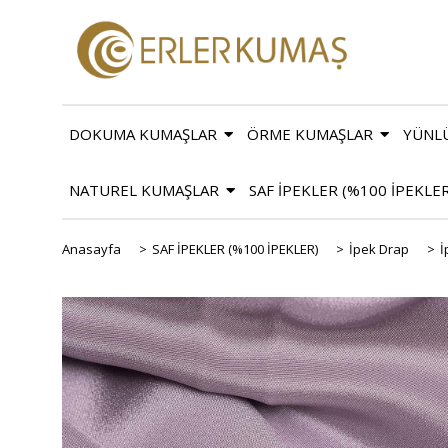
DOKUMA KUMAŞLAR
ÖRME KUMAŞLAR
YÜNL
NATUREL KUMAŞLAR
SAF İPEKLER (%100 İPEKLE
Anasayfa
>
SAF İPEKLER (%100 İPEKLER)
>
İpek Drap
>
İ