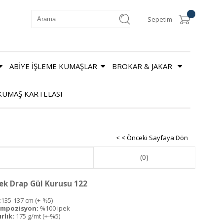
Sepetim
ABİYE İŞLEME KUMAŞLAR
BROKAR & JAKAR
KUMAŞ KARTELASI
< < Önceki Sayfaya Dön
(0)
ek Drap Gül Kurusu 122
:135-137 cm (+-%5)
mpozisyon:
%100 ipek
rlık:
175 g/mt (+-%5)