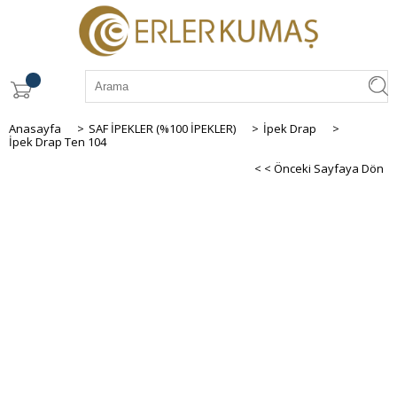
Anasayfa
>
SAF İPEKLER (%100 İPEKLER)
>
İpek Drap
>
İpek Drap Ten 104
< < Önceki Sayfaya Dön