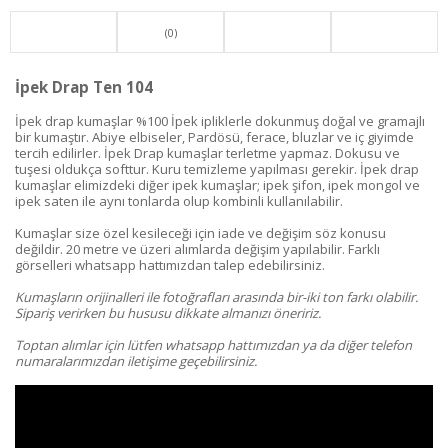
(0)
İpek Drap Ten 104
İpek drap kumaşlar %100 İpek ipliklerle dokunmuş doğal ve gramajlı
bir kumaştır. Abiye elbiseler, Pardösü, ferace, bluzlar ve iç giyimde
tercih edilirler. İpek Drap kumaşlar terletme yapmaz. Dokusu ve
tuşesi oldukça softtur. Kuru temizleme yapılması gerekir. İpek drap
kumaşlar elimizdeki diğer ipek kumaşlar; ipek şifon, ipek mongol ve
ipek saten ile aynı tonlarda olup kombinli kullanılabilir.
Kumaşlar size özel kesileceği için iade ve değişim söz konusu
değildir. 20 metre ve üzeri alımlarda değişim yapılabilir. Farklı
görselleri whatsapp hattımızdan talep edebilirsiniz.
Kumaşların orijinalleri ile fotoğrafları arasında bir-iki ton farkı olabilir.
Sipariş verirken bu hususu dikkate almanızı öneririz.
Toptan alımlar için lütfen whatsapp hattımızdan ya da diğer telefon
numaralarımızdan iletişime geçebilirsiniz.