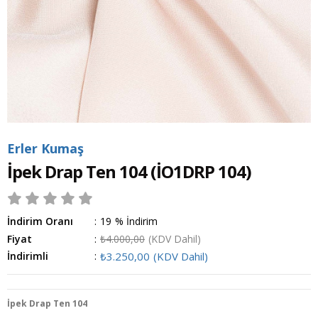
Erler Kumaş
İpek Drap Ten 104
(İO1DRP 104)
İndirim Oranı
:
19
%
İndirim
Fiyat
:
₺4.000,00
(KDV Dahil)
İndirimli
:
₺3.250,00
(KDV Dahil)
İpek Drap Ten 104