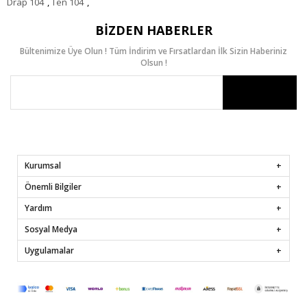
Drap 104
,
Ten 104
,
BIZDEN HABERLER
Bültenimize Üye Olun ! Tüm İndirim ve Fırsatlardan İlk Sizin Haberiniz
Olsun !
Kurumsal
Önemli Bilgiler
Yardım
Sosyal Medya
Uygulamalar