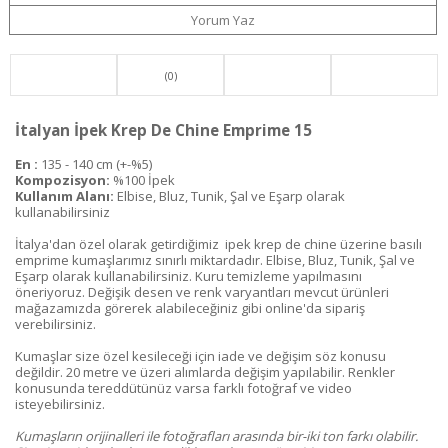
Yorum Yaz
(0)
İtalyan İpek Krep De Chine Emprime 15
En :
135 - 140 cm (+-%5)
Kompozisyon:
%100 İpek
Kullanım Alanı:
Elbise, Bluz, Tunik, Şal ve Eşarp olarak
kullanabilirsiniz
İtalya'dan özel olarak getirdiğimiz ipek krep de chine üzerine basılı
emprime kumaşlarımız sınırlı miktardadır. Elbise, Bluz, Tunik, Şal ve
Eşarp olarak kullanabilirsiniz. Kuru temizleme yapılmasını
öneriyoruz. Değişik desen ve renk varyantları mevcut ürünleri
mağazamızda görerek alabileceğiniz gibi online'da sipariş
verebilirsiniz.
Kumaşlar size özel kesileceği için iade ve değişim söz konusu
değildir. 20 metre ve üzeri alımlarda değişim yapılabilir. Renkler
konusunda tereddütünüz varsa farklı fotoğraf ve video
isteyebilirsiniz.
Kumaşların orijinalleri ile fotoğrafları arasında bir-iki ton farkı olabilir.