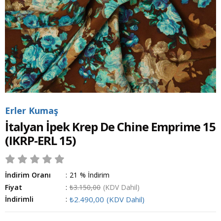
Erler Kumaş
İtalyan İpek Krep De Chine Emprime 15
(IKRP-ERL 15)
İndirim Oranı
:
21
%
İndirim
Fiyat
:
₺3.150,00
(KDV Dahil)
İndirimli
:
₺2.490,00
(KDV Dahil)