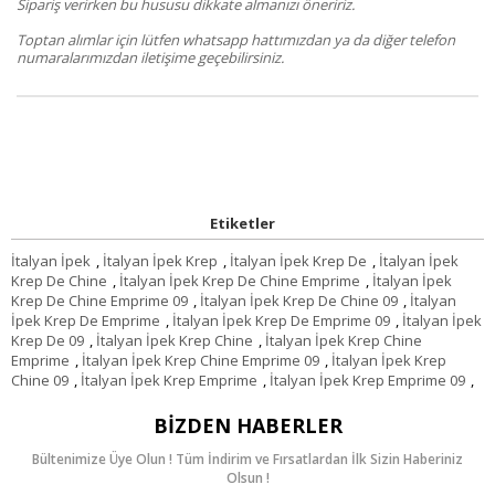
Sipariş verirken bu hususu dikkate almanızı öneririz.
Toptan alımlar için lütfen whatsapp hattımızdan ya da diğer telefon
numaralarımızdan iletişime geçebilirsiniz.
Etiketler
İtalyan İpek
,
İtalyan İpek Krep
,
İtalyan İpek Krep De
,
İtalyan İpek
Krep De Chine
,
İtalyan İpek Krep De Chine Emprime
,
İtalyan İpek
Krep De Chine Emprime 09
,
İtalyan İpek Krep De Chine 09
,
İtalyan
İpek Krep De Emprime
,
İtalyan İpek Krep De Emprime 09
,
İtalyan İpek
Krep De 09
,
İtalyan İpek Krep Chine
,
İtalyan İpek Krep Chine
Emprime
,
İtalyan İpek Krep Chine Emprime 09
,
İtalyan İpek Krep
Chine 09
,
İtalyan İpek Krep Emprime
,
İtalyan İpek Krep Emprime 09
,
BIZDEN HABERLER
Bültenimize Üye Olun ! Tüm İndirim ve Fırsatlardan İlk Sizin Haberiniz
Olsun !