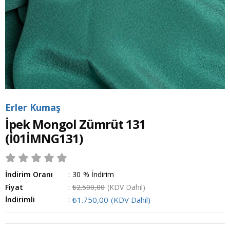
Erler Kumaş
İpek Mongol Zümrüt 131
(İ01İMNG131)
İndirim Oranı
:
30
%
İndirim
Fiyat
:
₺2.500,00
(KDV Dahil)
İndirimli
:
₺1.750,00
(KDV Dahil)