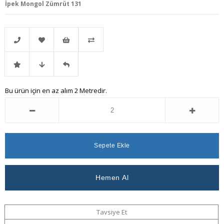
İpek Mongol Zümrüt 131
Telefonla
Favorilere
İstek
Karşılaştır
İndirimli
Fiyat
Gelince
Bu ürün için en az alım 2 Metredir.
Sipariş
Ekle
Listeme
Ürün
Düşünce
Haber
Ekle
Haber
Ver
Ver
Tavsiye Et