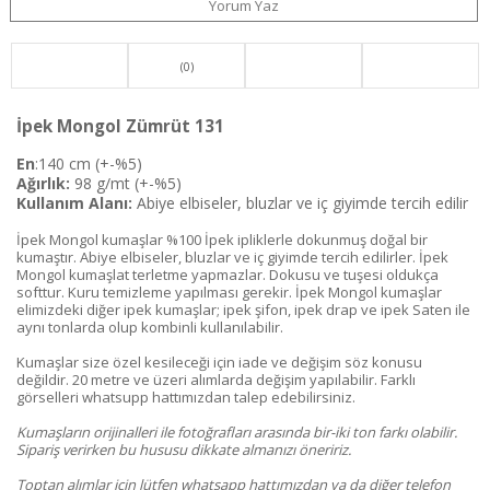
Yorum Yaz
(0)
İpek Mongol Zümrüt 131
En
:140 cm (+-%5)
Ağırlık:
98 g/mt
(+-%5)
Kullanım Alanı:
Abiye elbiseler, bluzlar ve iç giyimde tercih edilir
İpek Mongol kumaşlar %100 İpek ipliklerle dokunmuş doğal bir
kumaştır. Abiye elbiseler, bluzlar ve iç giyimde tercih edilirler. İpek
Mongol kumaşlat terletme yapmazlar. Dokusu ve tuşesi oldukça
softtur. Kuru temizleme yapılması gerekir. İpek Mongol kumaşlar
elimizdeki diğer ipek kumaşlar; ipek şifon, ipek drap ve ipek Saten ile
aynı tonlarda olup kombinli kullanılabilir.
Kumaşlar size özel kesileceği için iade ve değişim söz konusu
değildir. 20 metre ve üzeri alımlarda değişim yapılabilir. Farklı
görselleri whatsupp hattımızdan talep edebilirsiniz.
Kumaşların orijinalleri ile fotoğrafları arasında bir-iki ton farkı olabilir.
Sipariş verirken bu hususu dikkate almanızı öneririz.
Toptan alımlar için lütfen whatsapp hattımızdan ya da diğer telefon