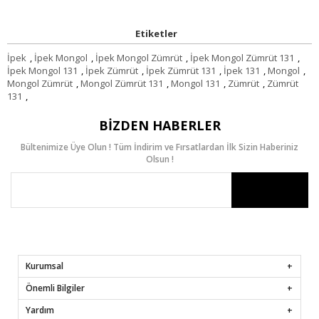
Etiketler
İpek
,
İpek Mongol
,
İpek Mongol Zümrüt
,
İpek Mongol Zümrüt 131
,
İpek Mongol 131
,
İpek Zümrüt
,
İpek Zümrüt 131
,
İpek 131
,
Mongol
,
Mongol Zümrüt
,
Mongol Zümrüt 131
,
Mongol 131
,
Zümrüt
,
Zümrüt
131
,
BIZDEN HABERLER
Bültenimize Üye Olun ! Tüm İndirim ve Fırsatlardan İlk Sizin Haberiniz
Olsun !
Kurumsal
Önemli Bilgiler
Yardım