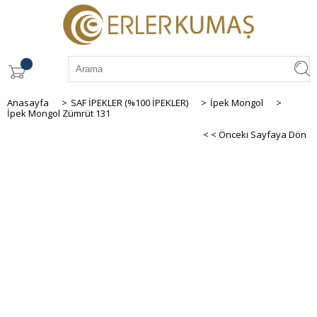
Anasayfa
>
SAF İPEKLER (%100 İPEKLER)
>
İpek Mongol
>
İpek Mongol Zümrüt 131
< < Önceki Sayfaya Dön