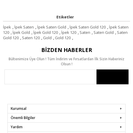
Etiketler
İpek
,
İpek Saten
,
İpek Saten Gold
,
İpek Saten Gold 120
,
İpek Saten
120
,
İpek Gold
,
İpek Gold 120
,
İpek 120
,
Saten
,
Saten Gold
,
Saten
Gold 120
,
Saten 120
,
Gold
,
Gold 120
,
BIZDEN HABERLER
Bültenimize Üye Olun ! Tüm İndirim ve Fırsatlardan İlk Sizin Haberiniz
Olsun !
Kurumsal
Önemli Bilgiler
Yardım