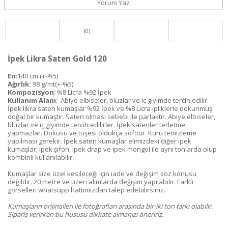
Yorum Yaz
(0)
İpek Likra Saten Gold 120
En
:140 cm (+-%5)
Ağırlık:
98 g/mt(+-%5)
Kompozisyon
: %8 Licra %92 İpek
Kullanım Alanı
: Abiye elbiseler, bluzlar ve iç giyimde tercih edilir.
İpek likra saten kumaşlar %92 İpek ve %8 Licra ipliklerle dokunmuş
doğal bir kumaştır. Saten olması sebebi ile parlaktır. Abiye elbiseler,
bluzlar ve iç giyimde tercih edilirler. İpek satenler terletme
yapmazlar. Dokusu ve tuşesi oldukça softtur. Kuru temizleme
yapılması gerekir. İpek saten kumaşlar elimizdeki diğer ipek
kumaşlar; ipek şifon, ipek drap ve ipek mongol ile aynı tonlarda olup
kombinli kullanılabilir.
Kumaşlar size özel kesileceği için iade ve değişim söz konusu
değildir. 20 metre ve üzeri alımlarda değişim yapılabilir. Farklı
görselleri whatsupp hattımızdan talep edebilirsiniz.
Kumaşların orijinalleri ile fotoğrafları arasında bir-iki ton farkı olabilir.
Sipariş verirken bu hususu dikkate almanızı öneririz.