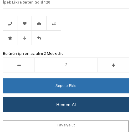
İpek Likra Saten Gold 120
Telefonla
Favorilere
İstek
Karşılaştır
İndirimli
Fiyat
Gelince
Bu ürün için en az alım 2 Metredir.
Sipariş
Ekle
Listeme
Ürün
Düşünce
Haber
Ekle
Haber
Ver
Ver
Tavsiye Et