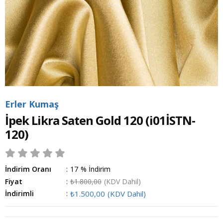
Erler Kumaş
İpek Likra Saten Gold 120
(i01İSTN-
120)
İndirim Oranı
:
17
%
İndirim
Fiyat
:
₺1.800,00
(KDV Dahil)
İndirimli
:
₺1.500,00
(KDV Dahil)