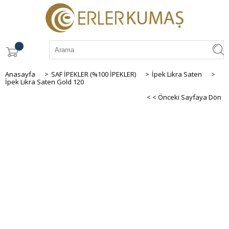
Anasayfa
>
SAF İPEKLER (%100 İPEKLER)
>
İpek Likra Saten
>
İpek Likra Saten Gold 120
< < Önceki Sayfaya Dön