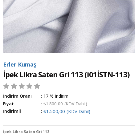
Erler Kumaş
İpek Likra Saten Gri 113
(i01İSTN-113)
İndirim Oranı
:
17
%
İndirim
Fiyat
:
₺1.800,00
(KDV Dahil)
İndirimli
:
₺1.500,00
(KDV Dahil)
İpek Likra Saten Gri 113