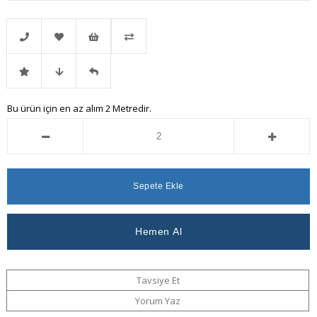
Telefonla
Favorilere
İstek
Karşılaştır
İndirimli
Fiyat
Gelince
Bu ürün için en az alım 2 Metredir.
Sipariş
Ekle
Listeme
Ürün
Düşünce
Haber
Ekle
Haber
Ver
Ver
Tavsiye Et
Yorum Yaz