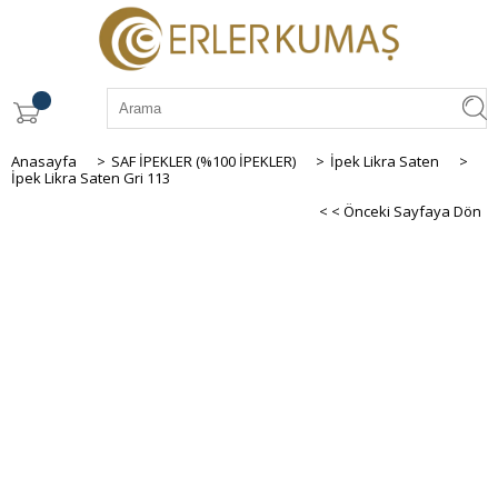
Anasayfa
>
SAF İPEKLER (%100 İPEKLER)
>
İpek Likra Saten
>
İpek Likra Saten Gri 113
< < Önceki Sayfaya Dön