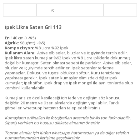
(0)
İpek Likra Saten Gri 113
En
:140 cm (+-%5)
Ağırlık:
98 g/mt(+-%5)
Kompozisyon
: %8 Licra %92 İpek
Kullanım Alanı
: Abiye elbiseler, bluzlar ve iç giyimde tercih edilir.
İpek likra saten kumaşlar %92 İpek ve %8 Licra ipliklerle dokunmuş
doğal bir kumaştır. Saten olması sebebi ile parlaktır. Abiye elbiseler,
bluzlar ve iç giyimde tercih edilirler. İpek satenler terletme
yapmazlar. Dokusu ve tuşesi oldukça softtur. Kuru temizleme
yapılması gerekir. İpek saten kumaşlar elimizdeki diğer ipek
kumaşlar; ipek şifon, ipek drap ve ipek mongol ile aynı tonlarda olup
kombinli kullanılabilir.
Kumaşlar size özel kesileceği için iade ve değişim söz konusu
değildir. 20 metre ve üzeri alımlarda değişim yapılabilir. Farklı
görselleri whatsupp hattımızdan talep edebilirsiniz.
Kumaşların orijinalleri ile fotoğrafları arasında bir-iki ton farkı olabilir.
Sipariş verirken bu hususu dikkate almanızı öneririz.
Toptan alımlar için lütfen whatsapp hattımızdan ya da diğer telefon
numaralarımızdan iletişime geçebilirsiniz.