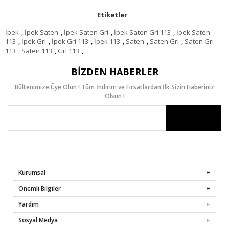
Etiketler
İpek
,
İpek Saten
,
İpek Saten Gri
,
İpek Saten Gri 113
,
İpek Saten
113
,
İpek Gri
,
İpek Gri 113
,
İpek 113
,
Saten
,
Saten Gri
,
Saten Gri
113
,
Saten 113
,
Gri 113
,
BIZDEN HABERLER
Bültenimize Üye Olun ! Tüm İndirim ve Fırsatlardan İlk Sizin Haberiniz
Olsun !
Kurumsal
Önemli Bilgiler
Yardım
Sosyal Medya