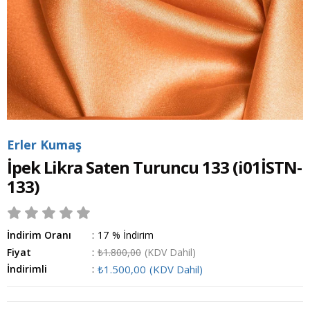
Erler Kumaş
İpek Likra Saten Turuncu 133
(i01İSTN-
133)
İndirim Oranı
:
17
%
İndirim
Fiyat
:
₺1.800,00
(KDV Dahil)
İndirimli
:
₺1.500,00
(KDV Dahil)