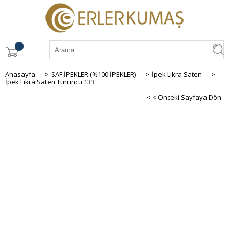
Anasayfa
>
SAF İPEKLER (%100 İPEKLER)
>
İpek Likra Saten
>
İpek Likra Saten Turuncu 133
< < Önceki Sayfaya Dön