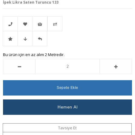
İpek Likra Saten Turuncu 133
Telefonla
Favorilere
İstek
Karşılaştır
İndirimli
Fiyat
Gelince
Bu ürün için en az alım 2 Metredir.
Sipariş
Ekle
Listeme
Ürün
Düşünce
Haber
Ekle
Haber
Ver
Ver
Tavsiye Et