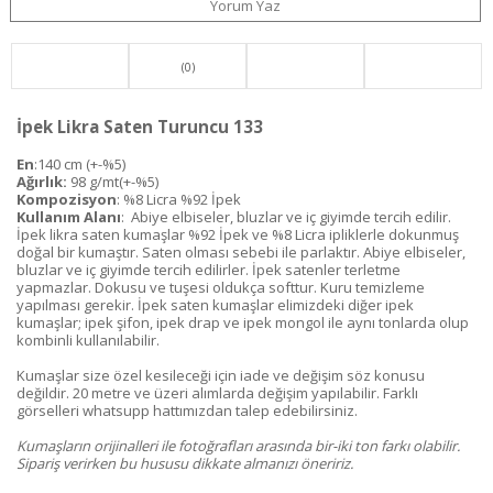
Yorum Yaz
(0)
İpek Likra Saten Turuncu 133
En
:140 cm (+-%5)
Ağırlık:
98 g/mt(+-%5)
Kompozisyon
: %8 Licra %92 İpek
Kullanım Alanı
: Abiye elbiseler, bluzlar ve iç giyimde tercih edilir.
İpek likra saten kumaşlar %92 İpek ve %8 Licra ipliklerle dokunmuş
doğal bir kumaştır. Saten olması sebebi ile parlaktır. Abiye elbiseler,
bluzlar ve iç giyimde tercih edilirler. İpek satenler terletme
yapmazlar. Dokusu ve tuşesi oldukça softtur. Kuru temizleme
yapılması gerekir. İpek saten kumaşlar elimizdeki diğer ipek
kumaşlar; ipek şifon, ipek drap ve ipek mongol ile aynı tonlarda olup
kombinli kullanılabilir.
Kumaşlar size özel kesileceği için iade ve değişim söz konusu
değildir. 20 metre ve üzeri alımlarda değişim yapılabilir. Farklı
görselleri whatsupp hattımızdan talep edebilirsiniz.
Kumaşların orijinalleri ile fotoğrafları arasında bir-iki ton farkı olabilir.
Sipariş verirken bu hususu dikkate almanızı öneririz.