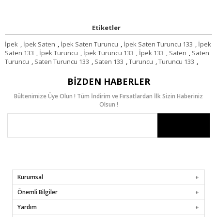
Etiketler
İpek
,
İpek Saten
,
İpek Saten Turuncu
,
İpek Saten Turuncu 133
,
İpek
Saten 133
,
İpek Turuncu
,
İpek Turuncu 133
,
İpek 133
,
Saten
,
Saten
Turuncu
,
Saten Turuncu 133
,
Saten 133
,
Turuncu
,
Turuncu 133
,
BIZDEN HABERLER
Bültenimize Üye Olun ! Tüm İndirim ve Fırsatlardan İlk Sizin Haberiniz
Olsun !
Kurumsal
Önemli Bilgiler
Yardım