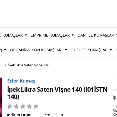
Ü KUMAŞLAR
EMPRİME KUMAŞLAR
DANTEL KUMAŞLAR
R)
ORGANİZASYON KUMAŞLARI
OUTLET KUMAŞLAR
>
İpek Likra Saten Vişne 140
Erler Kumaş
İpek Likra Saten Vişne 140
(i01İSTN-
140)
İp
En
Ağı
Ko
İndirim Oranı
:
17
%
İndirim