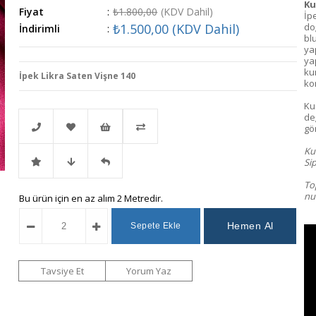
Ku
Fiyat
:
₺1.800,00
(KDV Dahil)
İp
₺1.500,00
(KDV Dahil)
doğ
İndirimli
:
blu
ya
ya
ku
İpek Likra Saten Vişne 140
kom
Ku
değ
gö
Kum
Sip
Telefonla
Favorilere
İstek
Karşılaştır
To
num
İndirimli
Fiyat
Gelince
Bu ürün için en az alım 2 Metredir.
Sipariş
Ekle
Listeme
Ürün
Düşünce
Haber
Ekle
Haber
Ver
Tavsiye Et
Yorum Yaz
Ver