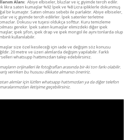
llanım Alanı
: Abiye elbiseler, bluzlar ve iç giyimde tercih edilir.
ek likra saten kumaşlar %92 İpek ve %8 Licra ipliklerle dokunmuş
al bir kumaştır. Saten olması sebebi ile parlaktır. Abiye elbiseler,
zlar ve iç giyimde tercih edilirler. İpek satenler terletme
pmazlar. Dokusu ve tuşesi oldukça softtur. Kuru temizleme
pılması gerekir. İpek saten kumaşlar elimizdeki diğer ipek
maşlar; ipek şifon, ipek drap ve ipek mongol ile aynı tonlarda olup
binli kullanılabilir.
maşlar size özel kesileceği için iade ve değişim söz konusu
ildir. 20 metre ve üzeri alımlarda değişim yapılabilir. Farklı
rselleri whatsupp hattımızdan talep edebilirsiniz.
aşların orijinalleri ile fotoğrafları arasında bir-iki ton farkı olabilir.
ariş verirken bu hususu dikkate almanızı öneririz.
ptan alımlar için lütfen whatsapp hattımızdan ya da diğer telefon
aralarımızdan iletişime geçebilirsiniz.