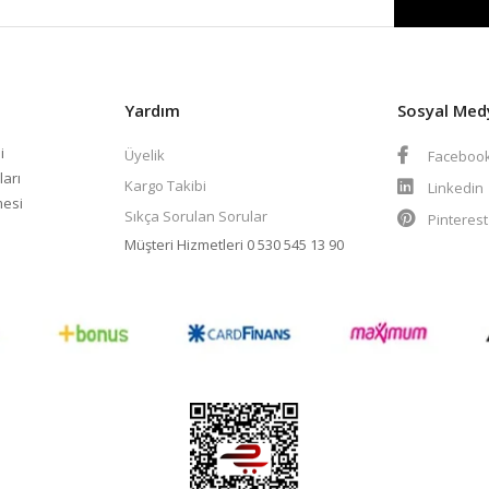
Yardım
Sosyal Med
i
Üyelik
Faceboo
ları
Kargo Takibi
Linkedin
mesi
Sıkça Sorulan Sorular
Pinteres
Müşteri Hizmetleri
0 530 545 13 90