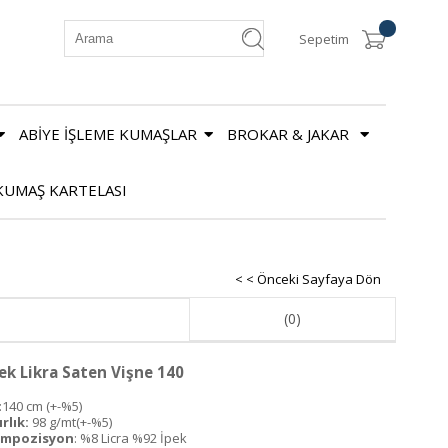
Sepetim
ABİYE İŞLEME KUMAŞLAR
BROKAR & JAKAR
KUMAŞ KARTELASI
< < Önceki Sayfaya Dön
(0)
ek Likra Saten Vişne 140
:140 cm (+-%5)
rlık:
98 g/mt(+-%5)
mpozisyon
: %8 Licra %92 İpek