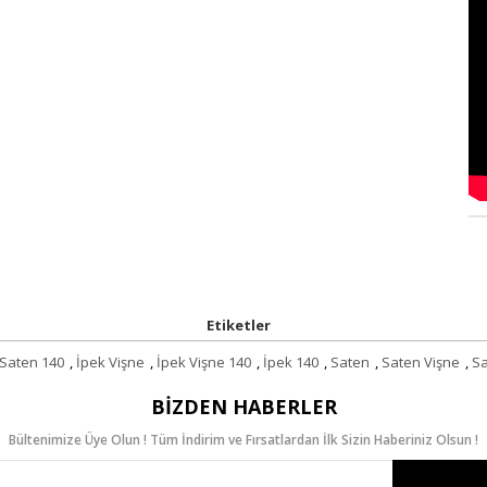
Etiketler
 Saten 140
,
İpek Vişne
,
İpek Vişne 140
,
İpek 140
,
Saten
,
Saten Vişne
,
Sa
BIZDEN HABERLER
Bültenimize Üye Olun ! Tüm İndirim ve Fırsatlardan İlk Sizin Haberiniz Olsun !