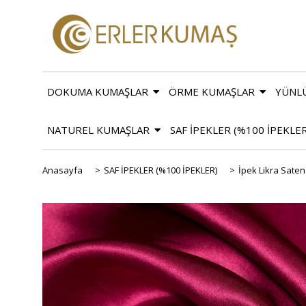
DOKUMA KUMAŞLAR
ÖRME KUMAŞLAR
YÜNL
NATUREL KUMAŞLAR
SAF İPEKLER (%100 İPEKLE
Anasayfa
>
SAF İPEKLER (%100 İPEKLER)
>
İpek Likra Saten