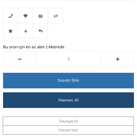
Telefonla
Favorilere
İstek
Karşılaştır
İndirimli
Fiyat
Gelince
Bu ürün için en az alım 2 Metredir.
Sipariş
Ekle
Listeme
Ürün
Düşünce
Haber
Ekle
Haber
Ver
Ver
Tavsiye Et
Yorum Yaz