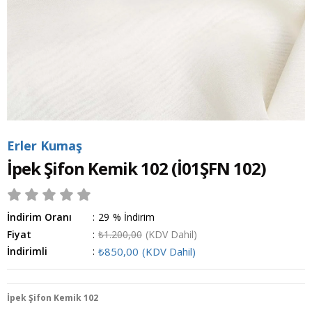
Erler Kumaş
İpek Şifon Kemik 102
(İ01ŞFN 102)
İndirim Oranı
:
29
%
İndirim
Fiyat
:
₺1.200,00
(KDV Dahil)
İndirimli
:
₺850,00
(KDV Dahil)
İpek Şifon Kemik 102