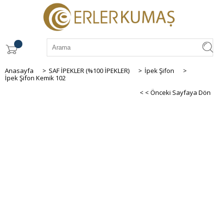
Anasayfa
>
SAF İPEKLER (%100 İPEKLER)
>
İpek Şifon
>
İpek Şifon Kemik 102
< < Önceki Sayfaya Dön