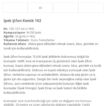
(0)
İpek Şifon Kemik 102
En:
135-137 cm (+-%5)
Kompozisyon
: %100 İpek
Ağırlık:
34 g/mt (+-%5)
Yıkama Talimatı :
Kuru Temizleme
Kullanım Alanı
:
Abiye gece elbiseleri olmak üzere, bluz, gömlek ve
tunik için kullanabilirsiniz.
İpek Şifon kumaşlar, %100 ipek ipliklerle dokunmuş doğal bir
kumaştır. Hafif, ince ve transparan (iç gösteren) olan İpek Şifon
kumaşı, başta abiye gece elbiseleri olmak üzere, bluz, gömlek ve tunik
için kullanabilirsiniz. Dokusu ve tuşesi oldukça yumuşak olan İpek
Şifon, terletme yapmaz ve antialerjiktir; dolayısı ile plaj giyim ve iç
giyim için de uygundur. Zengin bir renk seçeneğine sahip olan İpek
Şifonu, aynı renklerde ürün yelpazemizde bulunan diğer ipek
kumaşlar (İpek Mongol, İpek Drap ve İpek Saten) ile birlikte
kullanabilirsiniz.
Kumaşlar size özel kesileceği için iade ve değişim söz konusu
değildir. 20 metre ve üzeri alımlarda değişim yapılabilir. Farklı