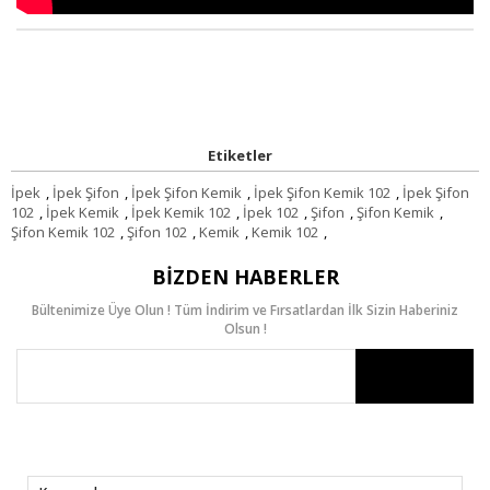
Etiketler
İpek
,
İpek Şifon
,
İpek Şifon Kemik
,
İpek Şifon Kemik 102
,
İpek Şifon
102
,
İpek Kemik
,
İpek Kemik 102
,
İpek 102
,
Şifon
,
Şifon Kemik
,
Şifon Kemik 102
,
Şifon 102
,
Kemik
,
Kemik 102
,
BIZDEN HABERLER
Bültenimize Üye Olun ! Tüm İndirim ve Fırsatlardan İlk Sizin Haberiniz
Olsun !