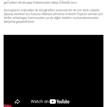
görselleri whatsapp hattımızdan talep edebilirsiniz.
Kumaşların orijinalleri ile fotoğrafları arasında bir-iki ton farkı olabilir.
Sipariş verirken bu hususu dikkate almanızı öneririz.Toptan alımlar için
lütfen whatsapp hattımızdan ya da diğer telefon numaralarımızdan
iletişime geçebilirsiniz.