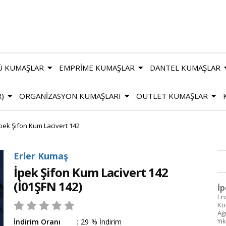
Ü KUMAŞLAR
EMPRİME KUMAŞLAR
DANTEL KUMAŞLAR
R)
ORGANİZASYON KUMAŞLARI
OUTLET KUMAŞLAR
pek Şifon Kum Lacivert 142
Erler Kumaş
İpek Şifon Kum Lacivert 142
(İ01ŞFN 142)
İp
En
Ko
Ağı
Yı
İndirim Oranı
:
29
%
İndirim