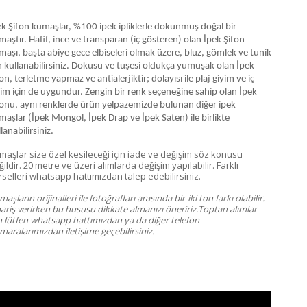
ek Şifon kumaşlar, %100 ipek ipliklerle dokunmuş doğal bir
aştır. Hafif, ince ve transparan (iç gösteren) olan İpek Şifon
maşı, başta abiye gece elbiseleri olmak üzere, bluz, gömlek ve tunik
in kullanabilirsiniz. Dokusu ve tuşesi oldukça yumuşak olan İpek
on, terletme yapmaz ve antialerjiktir; dolayısı ile plaj giyim ve iç
yim için de uygundur. Zengin bir renk seçeneğine sahip olan İpek
fonu, aynı renklerde ürün yelpazemizde bulunan diğer ipek
maşlar (İpek Mongol, İpek Drap ve İpek Saten) ile birlikte
lanabilirsiniz.
maşlar size özel kesileceği için iade ve değişim söz konusu
ildir. 20 metre ve üzeri alımlarda değişim yapılabilir. Farklı
rselleri whatsapp hattımızdan talep edebilirsiniz.
aşların orijinalleri ile fotoğrafları arasında bir-iki ton farkı olabilir.
pariş verirken bu hususu dikkate almanızı öneririz.Toptan alımlar
in lütfen whatsapp hattımızdan ya da diğer telefon
aralarımızdan iletişime geçebilirsiniz.