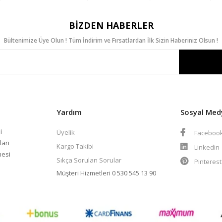
BIZDEN HABERLER
Bültenimize Üye Olun ! Tüm İndirim ve Fırsatlardan İlk Sizin Haberiniz Olsun !
Yardım
Sosyal Med
i
Üyelik
Faceboo
ları
Kargo Takibi
Linkedin
mesi
Sıkça Sorulan Sorular
Pinteres
Müşteri Hizmetleri
0 530 545 13 90