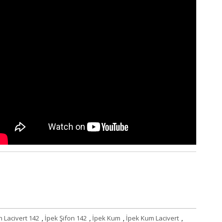
n Lacivert 142
,
İpek Şifon 142
,
İpek Kum
,
İpek Kum Lacivert
,