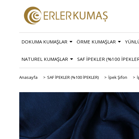
DOKUMA KUMAŞLAR
ÖRME KUMAŞLAR
YÜNL
NATUREL KUMAŞLAR
SAF İPEKLER (%100 İPEKLE
Anasayfa
>
SAF İPEKLER (%100 İPEKLER)
>
İpek Şifon
>
İ