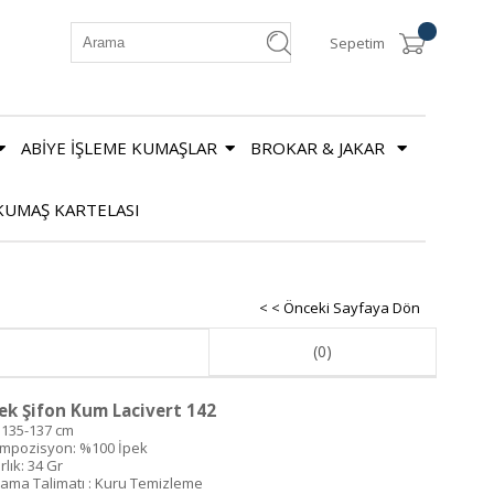
Sepetim
ABİYE İŞLEME KUMAŞLAR
BROKAR & JAKAR
KUMAŞ KARTELASI
< < Önceki Sayfaya Dön
(0)
ek Şifon Kum Lacivert 142
:135-137 cm
mpozisyon: %100 İpek
rlık: 34 Gr
kama Talimatı : Kuru Temizleme