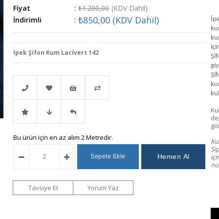
Fiyat
:
₺1.200,00
(KDV Dahil)
₺850,00
(KDV Dahil)
İndirimli
:
İp
kum
ku
iç
İpek Şifon Kum Lacivert 142
Şif
gi
Şi
ku
kul
Ku
Telefonla
Favorilere
İstek
Karşılaştır
değ
gö
İndirimli
Fiyat
Gelince
Bu ürün için en az alım 2 Metredir.
Sipariş
Ekle
Listeme
Kum
Si
iç
Ürün
Düşünce
Haber
Ekle
num
Haber
Ver
Tavsiye Et
Yorum Yaz
Ver